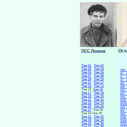
ПСС Ленина
Огл
Том 01
Том 02
Том 03
Том 04
VIII
Том 05
Том 06
IX.
Том 07
Том 08
X..
Том 09
Том 10
XI.
Том 11
Том 12
XII.
Том 13
Том 14
XIII
Том 15
Том 16
XIV.
Том 17
Том 18
XV.
Том 19
Том 20
XVI
Том 21
Том 22
XVI
Том 23
Том 24
XVII
Том 25
Том 26
XIX
Том 27
Том 28
XX.
Том 29 Том 30
XXI
Том 31
Том 32
XXII
Том 33
Том 34
XXII
Том 35
Том 36
XXI
Том 37
Том 38