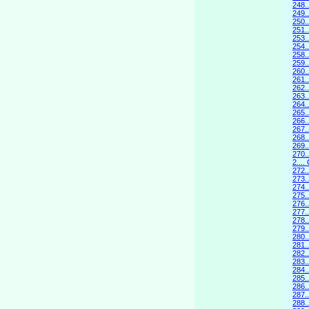
248.
249
250.
251.
253
254.
258.
259
260.
261
262.
263
264.
265
266.
267
268.
269
270.
2..
272.
273
274.
275
276.
277
278.
279
280.
281
282.
283
284.
285
286.
287
288.