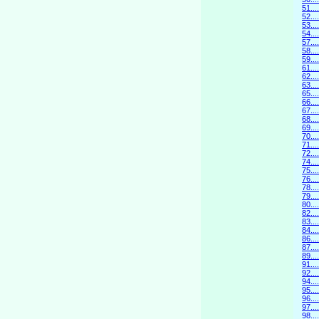
51.
52..
53.
54..
57.
58..
59.
61.
62..
63.
65.
66..
67.
68..
69.
70..
71.
72..
74..
75.
76..
78..
79.
80..
82..
83.
84..
86..
87..
89.
91.
92..
94..
95.
96..
97.
98..