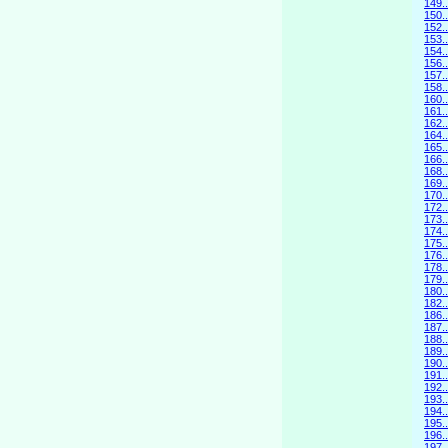
149
150.
152.
153
154.
156.
157
158.
160.
161
162.
164.
165.
166.
168.
169
170.
172.
173
174.
175
176.
178.
179.
180
182.
186.
187
188.
189
190.
191
192.
193
194.
195
196.
197