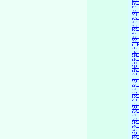
198.
199
200.
201
202.
203
204.
205
206.
208.
209.
2...
212.
213.
215
216.
217
218.
219
221
222.
223
225
226.
227.
230.
231
232.
233
234.
236.
237
239
240.
242.
243
244.