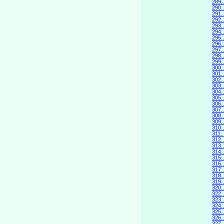
289
290.
291
292.
293
294.
295
296.
297
298.
299
300.
301
302.
303
304.
305
306.
307
308.
309
310.
311
312.
313
314.
315
316.
317
318.
319
320.
322.
323
324.
325
326.
327