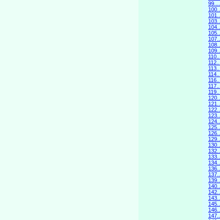
99.
100.
101
103.
104.
105.
107
108.
109
110.
112.
113.
114.
116.
117
119
120.
121
122.
123
124.
125
126.
129
130.
132.
133
134.
136.
137
139
140
142.
143
145
146.
147