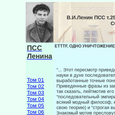
В.И.Ленин ПСС т.
С
ПСС
ETTTF, ОДНО УНИЧТОЖЕНИЕ
Ленина
"... Этот пересмотр приве
науки в духе последова­те
Том 01
выработанные точные поня
Том 02
Приведенные фразы из зак
так сказать, лейтмотив ег
Том 03
"последовательный эмпири
Том 04
всякий модный философ, к
Том 05
свою теорию) и "строгая в
Том 06
Знакомый мотив пресловуто