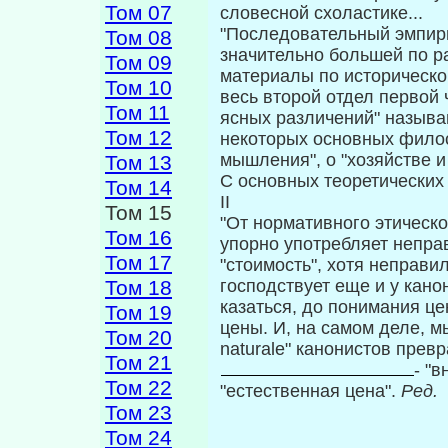
Том 07
словесной схоластике...
"Последовательный эмпириз
Том 08
значительно большей по ра
Том 09
материалы по историче­ск
Том 10
весь второй отдел первой 
Том 11
ясных различений" называ
Том 12
некоторых основных филос
мышления", о "хозяйстве и 
Том 13
С основных теоретических
Том 14
II
Том 15
"От нормативного этическо
Том 16
упорно употребляет непра
Том 17
"стоимость", хо­тя неправи
Том 18
господствует еще и у кано­
казаться, до понимания це
Том 19
цены. И, на самом деле, мы в
Том 20
naturale" канонистов превра
Том 21
- "в
Том 22
"естественная цена".
Ред.
Том 23
Том 24