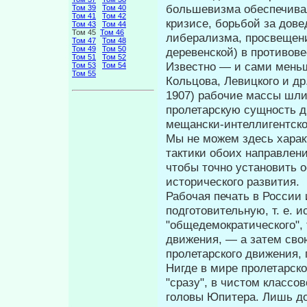
большевизма обеспечивал
Том 39
Том 40
Том 41
Том 42
кризисе, борьбой за дове
Том 43
Том 44
Том 45
Том 46
либерализма, просвещен
Том 47
Том 48
Том 49
Том 50
деревенской) в противов
Том 51
Том 52
Известно — и сами меньш
Том 53
Том 54
Том 55
Кольцова, Ле­вицкого и д
1907) рабочие массы шл
пролетарскую сущность д
мещански-интеллигентско
Мы не можем здесь харак
тактики обо­их направлен
чтобы точно устано­вить
исторического развития.
Рабочая печать в России
подгото­вительную, т. е. 
"общедемократического", 
движения, — а затем сво
пролетарского движения,
Нигде в мире пролетарск
"сразу", в чистом классо
головы Юпитера. Лишь д