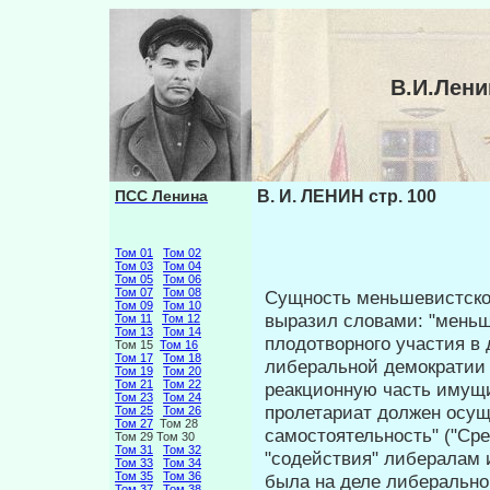
В.И.Лени
ПСС Ленина
В. И. ЛЕНИН стр. 100
Том 01
Том 02
Том 03
Том 04
Том 05
Том 06
Том 07
Том 08
Сущность меньшевистской
Том 09
Том 10
выразил сло­вами: "мень
Том 11
Том 12
Том 13
Том 14
плодотворного уча­стия в
Том 15
Том 16
Том 17
Том 18
либеральной демократии в
Том 19
Том 20
Том 21
Том 22
реакционную часть имущи
Том 23
Том 24
пролетариат должен осущ
Том 25
Том 26
Том 27
Том 28
самостоятельность" ("Среди
Том 29 Том 30
Том 31
Том 32
"содействия" либералам 
Том 33
Том 34
Том 35
Том 36
была на деле либеральной
Том 37
Том 38