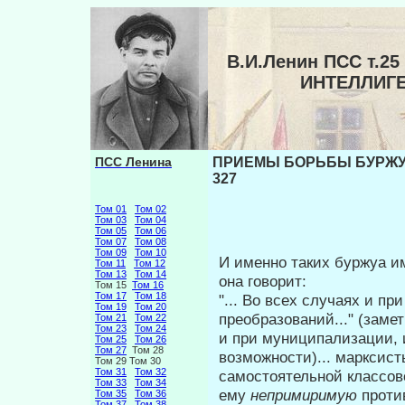
В.И.Ленин ПСС т.
ИНТЕЛЛИГ
ПСС Ленина
ПРИЕМЫ БОРЬБЫ БУРЖУА
327
Том 01
Том 02
Том 03
Том 04
Том 05
Том 06
Том 07
Том 08
Том 09
Том 10
И именно таких буржуа им
Том 11
Том 12
Том 13
Том 14
она говорит:
Том 15
Том 16
Том 17
Том 18
"... Во всех случаях и п
Том 19
Том 20
преобразо­ваний..." (заме
Том 21
Том 22
Том 23
Том 24
и при муниципали­зации, 
Том 25
Том 26
Том 27
Том 28
возможности)... марксист
Том 29 Том 30
Том 31
Том 32
самостоятельной классов
Том 33
Том 34
ему
непримиримую
проти
Том 35
Том 36
Том 37
Том 38