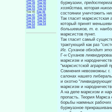
буржуазии,
предостерега
Том 39
Том 40
Том 41
Том 42
хозяйства,
которая
нико
Том 43
Том 44
Том 45
Том 46
состоя­нии уничтожить нищ
Том 47
Том 48
Так гласит марксистская а
Том 49
Том 50
Том 51
Том 52
кото­рый принят меньшев
Том 53
Том 54
Том 55
большевиков, т. е.
наибо
марксистов пункт.
Так гласит самый существ
трактующий как раз "сис
Иг. Суханов обходит эт
Г-н Суханов ликвидировал
мар­ксизм и народничест
"марксист­ской аграрной
Сомнения невозможны: г.
салонах на­шего либерал
и охотно "ликвиди­рующег
марксизм и народничеств
А на деле марксизм и нар
про­пасть. Теория Маркса
борьбы наемных рабочих 
буржуазное прикрашивани