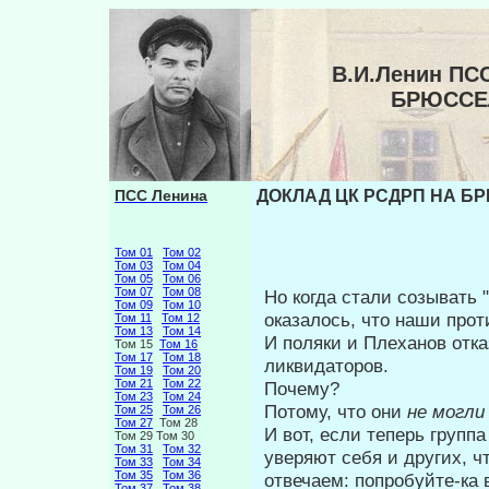
В.И.Ленин ПС
БРЮССЕ
ПСС Ленина
ДОКЛАД ЦК РСДРП НА Б
Том 01
Том 02
Том 03
Том 04
Том 05
Том 06
Том 07
Том 08
Но когда стали созывать 
Том 09
Том 10
оказалось, что наши про
Том 11
Том 12
Том 13
Том 14
И поляки и Плеханов отк
Том 15
Том 16
Том 17
Том 18
ликви­даторов.
Том 19
Том 20
Том 21
Том 22
Почему?
Том 23
Том 24
Потому, что они
не могл
Том 25
Том 26
Том 27
Том 28
И вот, если теперь групп
Том 29 Том 30
Том 31
Том 32
уверяют себя и других, 
Том 33
Том 34
Том 35
Том 36
отвечаем: попробуйте-ка 
Том 37
Том 38