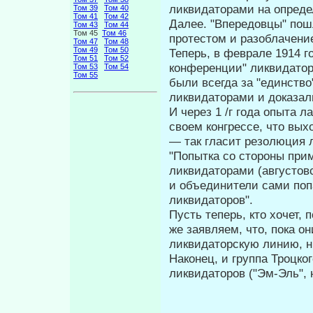
ликвидаторами на опреде
Том 39
Том 40
Том 41
Том 42
Далее. "Впередовцы" пош
Том 43
Том 44
Том 45
Том 46
про­тестом и разоблачени
Том 47
Том 48
Том 49
Том 50
Теперь, в феврале 1914 г
Том 51
Том 52
конферен­ции" ликвидато
Том 53
Том 54
Том 55
были всегда за "единств
ликвидаторами и доказал
И через 1 /г года опыта 
своем конгрессе, что вых
— так гласит резолюция 
"Попытка со стороны прим
ликвида­торами (августов
и объединители сами поп
ликвидаторов".
Пусть теперь, кто хочет,
же за­являем, что, пока 
ликвидаторскую линию, н
Наконец, и группа Троцког
лик­видаторов ("Эм-Эль",