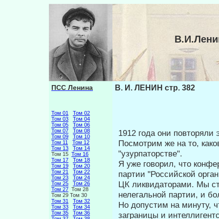
В.И.Лени
ПСС Ленина
В. И. ЛЕНИН стр. 382
Том 01
Том 02
Том 03
Том 04
Том 05
Том 06
Том 07
Том 08
1912 года они повторяли э
Том 09
Том 10
Посмотрим же на то, как
Том 11
Том 12
Том 13
Том 14
"узурпаторстве".
Том 15
Том 16
Том 17
Том 18
Я уже говорил, что конфе
Том 19
Том 20
Том 21
Том 22
партии "Российской орга
Том 23
Том 24
ЦК ликвидато­рами. Мы ст
Том 25
Том 26
Том 27
Том 28
нелегальной партии, и бо
Том 29 Том 30
Том 31
Том 32
Но допустим на минуту, ч
Том 33
Том 34
Том 35
Том 36
заграницы и интеллигентс
Том 37
Том 38