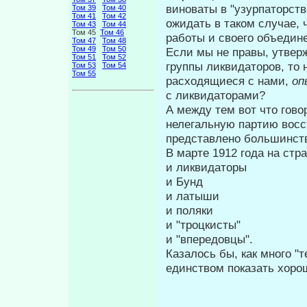
виноваты в "узурпа­торств
Том 39
Том 40
Том 41
Том 42
ожидать в таком случае, 
Том 43
Том 44
Том 45
Том 46
работы и своего объедине
Том 47
Том 48
Том 49
Том 50
Если мы не правы, утверж
Том 51
Том 52
группы ликвидаторов, то 
Том 53
Том 54
Том 55
расходящиеся с нами,
оп
с ликвидаторами?
А между тем вот что гово
не­легальную партию вос
представлено большинств
В марте 1912 года на стр
и ликвидаторы
и Бунд
и латыши
и поляки
и "троцкисты"
и "впередовцы".
Казалось бы, как много "
единст­вом показать хор