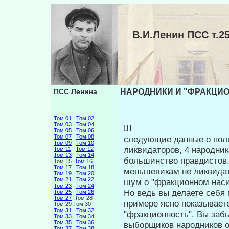
В.И.Ленин ПСС т
ПСС Ленина
НАРОДНИКИ И "ФРАКЦИОН
Том 01
Том 02
Том 03
Том 04
Ш
Том 05
Том 06
Том 07
Том 08
следующие данные о поли
Том 09
Том 10
ликвидато­ров, 4 народни
Том 11
Том 12
Том 13
Том 14
большинство прав­дистов
Том 15
Том 16
Том 17
Том 18
меньшевикам не ликвида­т
Том 19
Том 20
Том 21
Том 22
шум о "фракционном наси
Том 23
Том 24
Но ведь вы делаете себя
Том 25
Том 26
Том 27
Том 28
приме­ре ясно показывае
Том 29 Том 30
Том 31
Том 32
"фракционность". Вы забы
Том 33
Том 34
Том 35
Том 36
выборщиков народников ока
Том 37
Том 38