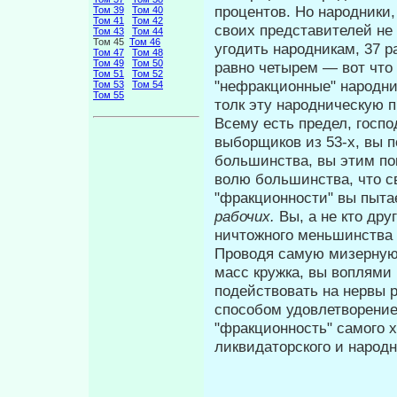
процентов. Но народники,
Том 39
Том 40
Том 41
Том 42
своих представителей не
Том 43
Том 44
Том 45
Том 46
угодить народникам, 37 р
Том 47
Том 48
Том 49
Том 50
равно четырем — вот что
Том 51
Том 52
"нефракционные" народник
Том 53
Том 54
Том 55
толк эту народническую 
Всему есть предел, госпо
выборщи­ков из 53-х, вы 
большинства, вы этим пок
волю большинства, что 
"фракционности" вы пыт
рабочих.
Вы, а не кто др
ничтожного меньшинства
Проводя самую мизерную,
масс кружка, вы воплями
подействовать на нер­вы 
способом удовлетворение
"фракционность" самого х
ликвидаторского и народн