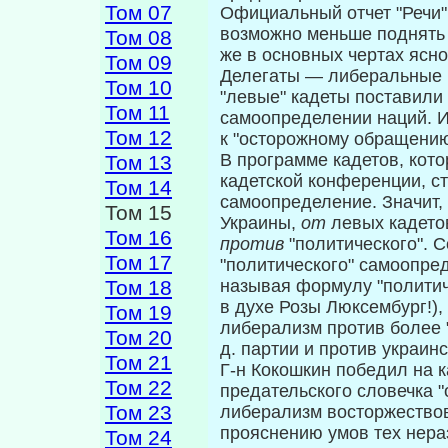
Том 07
Официальный отчет "Речи"
возможно меньше поднять 
Том 08
же в основных чертах ясно
Том 09
Делегаты — либеральные б
Том 10
"левые" кадеты поставили
Том 11
самоопределении наций. И
Том 12
к "осторожному обращению
В программе кадетов, кото
Том 13
кадетской кон­ференции, с
Том 14
самоопределение. Значит, 
Том 15
Украины,
от
левых кадето
Том 16
против
"политического". 
Том 17
"политического" самоопред
Том 18
называя формулу "полити
в духе Розы Люксембург!),
Том 19
либерализм против более 
Том 20
д. партии и против ук­раин
Том 21
Г-н Кокошкин победил на к
Том 22
предательского словечка "
Том 23
либерализм восторжест­во
прояснению умов тех нера
Том 24