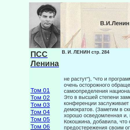
В.И.Ленин
ПСС
В. И. ЛЕНИН стр. 284
Ленина
не растут"), "что и прогр
очень осторожного обраще
Том 01
самоопределения национал
Том 02
Это в высшей степени зам
конференции за­служивает
Том 03
демократов. (Заметим в ско
Том 04
хорошо осведомленная и, 
Том 05
Кокошкина, добавила, что 
Том 06
предостережения своим опп