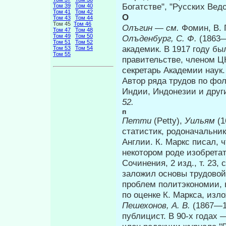
Богатстве", "Русских Вед
Том 39
Том 40
Том 41
Том 42
О
Том 43
Том 44
Том 45
Том 46
Олъгин
—
см.
Фомин, В. 
Том 47
Том 48
Том 49
Том 50
Олъденбург, С. Ф.
(1863—
Том 51
Том 52
академик. В 1917 году б
Том 53
Том 54
Том 55
правительстве, членом ЦК
секретарь Академии наук.
Автор ряда трудов по фол
Индии, Индонезии и друг
52.
п
Петти
(Petty),
Уильям
(
статистик, родоначаль­ни
Англии. К. Маркс писал, 
некотором роде изобретате
Сочинения, 2 изд., т. 23,
заложил основы трудовой 
проблем политэкономии, 
по оценке К. Маркса, из
Пешехонов, А. В.
(1867—1
публицист. В 90-х годах 