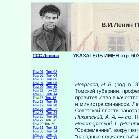
В.И.Ленин 
ПСС Ленина
УКАЗАТЕЛЬ ИМЕН стр. 60
Том 01
Том 02
Том 03
Том 04
Том 05
Том 06
Том 07
Том 08
Некрасов, Н. В.
(род. в 18
Том 09
Том 10
Томской губернии, про­фе
Том 11
Том 12
Том 13
Том 14
правительства в качеств
Том 15
Том 16
Том 17
Том 18
и министра финансов. Ле
Том 19
Том 20
Том 21
Том 22
Советской власти работа
Том 23
Том 24
Никитский, А. А.
—
см.
Н
Том 25
Том 26
Том 27
Том 28
Новоторжский, Г. (Никитс
Том 29 Том 30
Том 31
Том 32
"Современник", вокруг ко
Том 33
Том 34
Том 35
Том 36
"народные социалисты" и
Том 37
Том 38