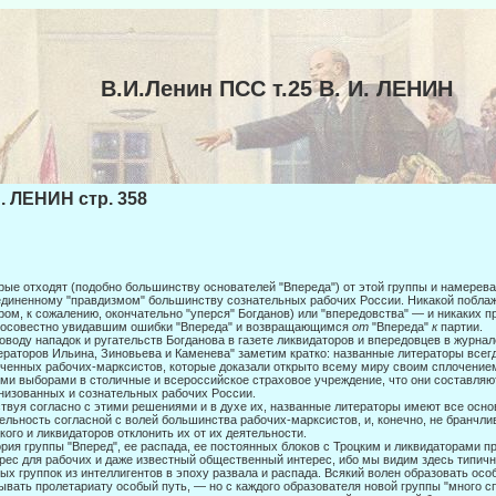
В.И.Ленин ПСС т.25 В. И. ЛЕНИН
И. ЛЕНИН стр. 358
рые отходят (подобно большинству основателей "Впереда") от этой группы и на­мерев
диненному "правдизмом" большинству соз­нательных рабочих России. Никакой поблаж
ром, к сожа­лению, окончательно "уперся" Богданов) или "впередовства" — и никаких п
осовестно увидавшим ошибки "Впереда" и возвращающимся
от
"Впереда"
к
партии.
оводу нападок и ругательств Богданова в газете ликвидаторов и впередовцев в журнал
ераторов Ильина, Зиновьева и Каменева" заметим кратко: названные литераторы все
ченных рабочих-марксистов, которые доказали открыто всему миру своим сплочением
ми выборами в столичные и всероссийское страховое учреждение, что они составля
низованных и сознательных рабочих России.
твуя согласно с этими решениями и в духе их, названные литераторы имеют все осно
ельность согласной с волей большинства рабочих-марксистов, и, конечно, не бранчл
кого и ликвидато­ров отклонить их от их деятельности.
рия группы "Вперед", ее распада, ее постоянных блоков с Троцким и ликвида­торами 
рес для рабочих и даже известный общест­венный интерес, ибо мы видим здесь типич
ых группок из интеллигентов в эпоху развала и распада. Всякий волен образовать осо
ывать пролетариату особый путь, — но с каждого образователя новой группы "много 