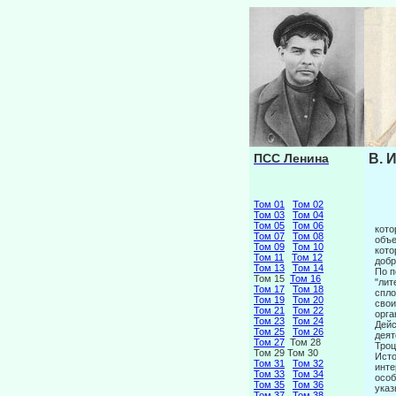
ПСС Ленина
В. 
Том 01
Том 02
Том 03
Том 04
Том 05
Том 06
кото
Том 07
Том 08
объе
Том 09
Том 10
кото
Том 11
Том 12
добр
Том 13
Том 14
По п
Том 15
Том 16
"лит
Том 17
Том 18
спло
Том 19
Том 20
свои
Том 21
Том 22
орга
Том 23
Том 24
Дейс
Том 25
Том 26
деят
Том 27
Том 28
Троц
Том 29 Том 30
Исто
Том 31
Том 32
инте
Том 33
Том 34
особ
Том 35
Том 36
указ
Том 37
Том 38