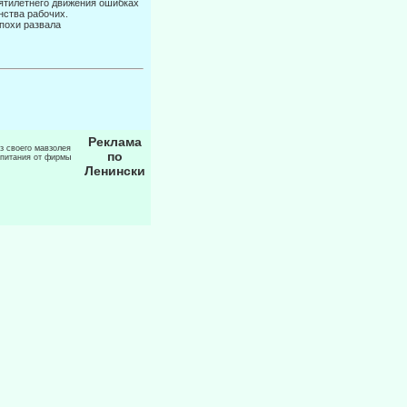
пятилетнего движения ошибках
­ства рабочих.
эпохи развала
Реклама
из своего мавзолея
по
 питания от фирмы
Ленински