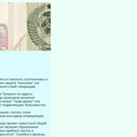
аются помогать сплоченному и
ки защите "махизма" (на
репятст­вий товарищам,
е Троцкого по адресу
гда проводили
решения
 вокруг "прав-дизма" или
ют подавляющее большинство
вания считать свою
ивым выходкам впередовцев,
представляет известный общий
ное явление образования
бую идейную группу и
спросится". Ошибки в фальшь