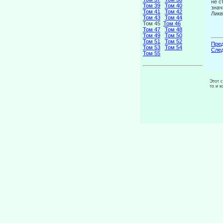
не с
Том 39
Том 40
знач
Том 41
Том 42
Ликв
Том 43
Том 44
Том 45
Том 46
Том 47
Том 48
Том 49
Том 50
Том 51
Том 52
Пред
Том 53
Том 54
След
Том 55
Этот 
то и 