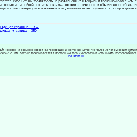
тавятся, слов нет, но
настаивать
на разъясненных и теорией и практикой более чем 
ит прямо идти войной против марксизма, против сплоченного и объединенного большин
идаторское и впередовское шатание или уклонение — не случайность, а порож­дение 
ыдущая страница ... 357
ующая страница ... 359
сайт основан на всемирно известном произведении, но так как автор уже более 75 лет руководит нами 
копирайт с ним. Хостинг поддерживается в постоянном рабочем состоянии источниками бесперебойного
industrika.ru
.