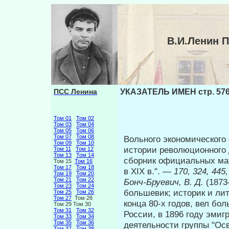
В.И.Ленин 
ПСС Ленина
УКАЗАТЕЛЬ ИМЕН стр. 57
Том 01
Том 02
Том 03
Том 04
Том 05
Том 06
Том 07
Том 08
Вольного экономического 
Том 09
Том 10
истории революционного 
Том 11
Том 12
Том 13
Том 14
сборник официальных мат
Том 15
Том 16
Том 17
Том 18
в XIX в.". —
170, 324, 445,
Том 19
Том 20
Том 21
Том 22
Бонч-Бруевич, В. Д.
(187
Том 23
Том 24
большевик; историк и ли
Том 25
Том 26
Том 27
Том 28
конца 80-х годов, вел бо
Том 29 Том 30
Том 31
Том 32
России, в 1896 году эмиг
Том 33
Том 34
Том 35
Том 36
дея­тельности группы "Ос
Том 37
Том 38