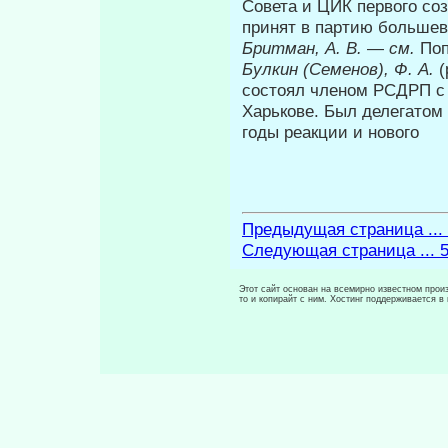
Совета и ЦИК первого соз
принят в партию большев
Бритман, А. В.
—
см.
Поп
Булкин (Семенов), Ф. А.
(
состоял членом РСДРП с 
Харькове. Был делегатом 
годы реакции и нового
Предыдущая страница ...
Следующая страница ... 
Этот сайт основан на всемирно известном произ
то и копирайт с ним. Хостинг поддерживается 