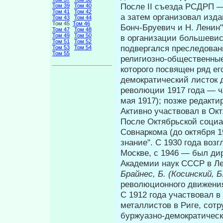
После II съезда РСДРП —
Том 39
Том 40
Том 41
Том 42
а затем организовал изда
Том 43
Том 44
Том 45
Том 46
Бонч-Бруевич и Н. Ленин
Том 47
Том 48
Том 49
Том 50
в организации большевист
Том 51
Том 52
подвергался преследован
Том 53
Том 54
Том 55
религиозно-общественные 
которого посвящен ряд ег
демократический листок д
революции 1917 года — чл
мая 1917); позже редакти
Ак­тивно участвовал в Ок
После Октябрьской соци
Совнаркома (до октября 1
знание". С 1930 года воз
Москве, с 1946 — был ди
Академии наук СССР в Л
Брайнес, Б. (Косинский, Б
революционного движения 
С 1912 года участвовал 
металлистов в Риге, сот
буржуазно-демократическ