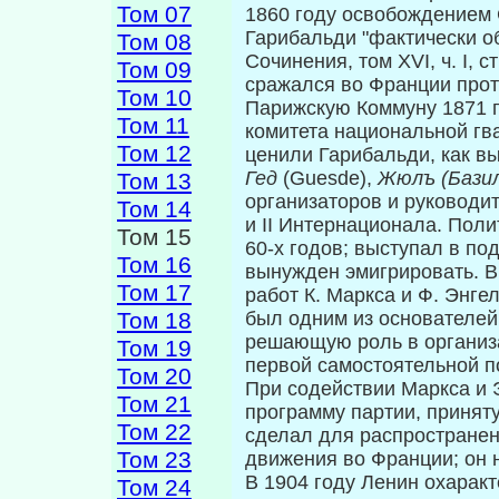
Том 07
1860 году освобождением 
Гарибальди "фактически об
Том 08
Сочинения, том XVI, ч. I, 
Том 09
сражался во Франции прот
Том 10
Парижскую Коммуну 1871 г
Том 11
комитета национальной гва
Том 12
ценили Гарибальди, как в
Гед
(Guesde),
Жюлъ (Бази
Том 13
организаторов и руководи
Том 14
и II Интернационала. Поли
Том 15
60-х годов; выступал в п
Том 16
вынужден эмигри­ровать. 
Том 17
работ К. Маркса и Ф. Энге
Том 18
был одним из основателей г
решающую роль в организа
Том 19
первой самостоятельной п
Том 20
При содействии Маркса и 
Том 21
программу партии, приняту
Том 22
сделал для распространен
Том 23
движения во Франции; он 
В 1904 году Ленин охаракт
Том 24