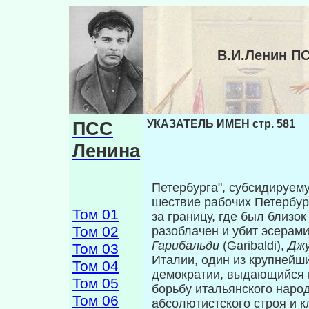
В.И.Ленин П
ПСС
УКАЗАТЕЛЬ ИМЕН стр. 581
Ленина
Петербурга", субсидируе
шествие рабочих Петербург
Том 01
за границу, где был близо
Том 02
разоблачен и убит эсерам
Гарибальди
(Garibaldi),
Дж
Том 03
Италии, один из крупнейш
Том 04
демократии, выдающийся п
Том 05
борьбу итальянского наро
Том 06
абсолютистского строя и 