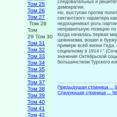
следовательных и решите
Том 25
демократии.
Том 26
Но, выступая против поли
Том 27
сектантского характера как
Том 28
недооценивал роль партии 
неправильную позицию по 
Том
Когда началась первая мир
29 Том 30
шовинизма, вошел в буржуа
Том 31
примере всей жизни Геда,
Том 32
социализму в 1914 г." (Сочи
Том 33
значения Октябрьской соц
большинством Турского ко
Том 34
Том 35
Том 36
Том 37
Предыдущая страница ... 
Том 38
Следующая страница ... 5
Том 39
Том 40
Том 41
Том 42