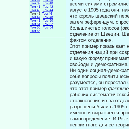
всеми силами стремились
Том 39
Том 40
Том 41
Том 42
августе 1905 года они, н
Том 43
Том 44
Том 45
Том 46
что король шведский пер
Том 47
Том 48
Том 49
Том 50
затем референдум, опрос
Том 51
Том 52
большинство голосов (око
Том 53
Том 54
Том 55
отделе­ние от Швеции. Ш
фактом отделения.
Этот пример показывает 
отделения наций при сов
и какую
форму
принимает
свободы и демократизма.
Ни один социал-демократ
себя во­просы политическ
разумеется, он пере­стал
что этот пример
фактиче
рабочих систематической
столкновения из-за отде
разрешены были в 1905 г.
именно и выражается про
самоопределение. И Розе
неприятного для ее теор