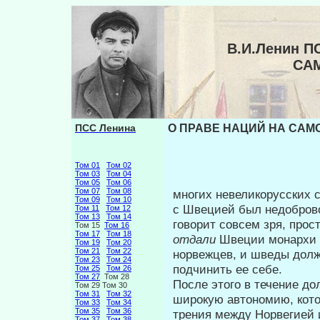
В.И.Ленин П
СА
ПСС Ленина
О ПРАВЕ НАЦИЙ НА САМО
Том 01
Том 02
Том 03
Том 04
Том 05
Том 06
Том 07
Том 08
многих невеликорусских 
Том 09
Том 10
с Шве­цией был недобров
Том 11
Том 12
Том 13
Том 14
говорит совсем зря, прост
Том 15
Том 16
Том 17
Том 18
отдали
Швеции монархи в
Том 19
Том 20
Том 21
Том 22
норвежцев, и шведы долж
Том 23
Том 24
подчинить ее себе.
Том 25
Том 26
Том 27
Том 28
После этого в течение до
Том 29 Том 30
Том 31
Том 32
широкую авто­номию, кото
Том 33
Том 34
Том 35
Том 36
трения между Норвегией
Том 37
Том 38