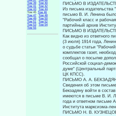
ПИСЬМО В ИЗДАТЕЛЬСТ
Том 39
Том 40
Том 41
Том 42
Из письма издательства "
Том 43
Том 44
Том 45
Том 46
письмо В. И. Ленина было
Том 47
Том 48
Том 49
Том 50
"Рабочий класс и рабочая
Том 51
Том 52
партийный архив Инстит
Том 53
Том 54
Том 55
ПИСЬМО В ИЗДАТЕЛЬСТ
Как видно из ответного п
(3 июля) 1914 года, Лени
о судьбе статьи "Рабочий 
комплектов газет, необх
сообщал о посылке допол
Российской социал-демок
думе" (Центральный парт
ЦК КПСС).
ПИСЬМО А. А. БЕКЗАДЯ
Сведения об этом письме
Бекзадяну войти в соста
имеются в письме В. И. Л
года и ответном письме 
Института марксизма-ле
ПИСЬМО Н. В. КУЗНЕЦО