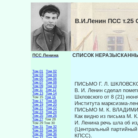
В.И.Ленин ПСС т.
ПСС Ленина
СПИСОК НЕРАЗЫСКАННЫХ 
Том 01
Том 02
Том 03
Том 04
Том 05
Том 06
Том 07
Том 08
ПИСЬМО Г. Л. ШКЛОВС
Том 09
Том 10
В. И. Ленин сделал помет
Том 11
Том 12
Том 13
Том 14
Шкловского от 8 (21) июн
Том 15
Том 16
Том 17
Том 18
Института марксизма-ле
Том 19
Том 20
Том 21
Том 22
ПИСЬМО М. К. ВЛАДИМ
Том 23
Том 24
Как видно из письма М. К
Том 25
Том 26
Том 27
Том 28
И. Ленина речь шла об и
Том 29 Том 30
Том 31
Том 32
(Центральный партийный
Том 33
Том 34
Том 35
Том 36
КПСС).
Том 37
Том 38