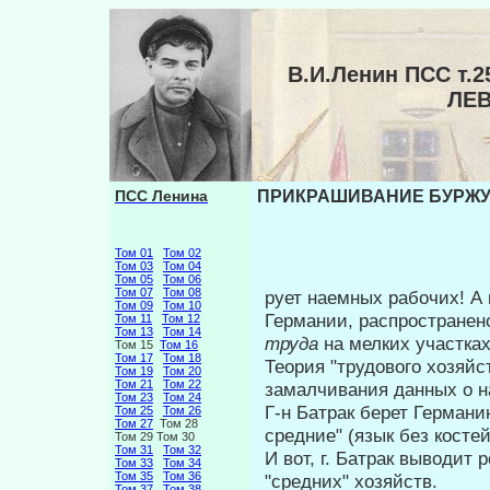
В.И.Ленин ПСС т
ЛЕ
ПСС Ленина
ПРИКРАШИВАНИЕ БУРЖУА
Том 01
Том 02
Том 03
Том 04
Том 05
Том 06
Том 07
Том 08
рует наемных рабочих! А
Том 09
Том 10
Германии, распространен
Том 11
Том 12
Том 13
Том 14
труда
на мелких участ­ка
Том 15
Том 16
Том 17
Том 18
Теория "трудового хозяйс
Том 19
Том 20
Том 21
Том 22
замалчива­ния данных о 
Том 23
Том 24
Г-н Батрак берет Германи
Том 25
Том 26
Том 27
Том 28
сред­ние" (язык без косте
Том 29 Том 30
Том 31
Том 32
И вот, г. Батрак выводит 
Том 33
Том 34
Том 35
Том 36
"средних" хозяйств.
Том 37
Том 38