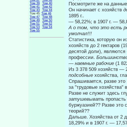
Посмотрите же на данные
Том 39
Том 40
Том 41
Том 42
Он начинает с хозяйств
д
Том 43
Том 44
Том 45
Том 46
1895 г..
Том 47
Том 48
Том 49
Том 50
— 58,22%; в 1907 г. — 58,
Том 51
Том 52
А о том, что это есть 
Том 53
Том 54
Том 55
умолчал!!!
Статистика, которую он и
хозяйств до 2 гектаров (19
десятой доли), явля­ютс
профессии.
Большинств
—
наемные рабочие
(1 82
Из 3 378 509 хозяйств — 2
подсобные
хо­зяйства, г
Спрашивается, разве это
за "трудовые хозяйства"
Разве не служит здесь гл
за­тушевывать
пропасть
буржуазией?? Разве это 
теорий??
Дальше. Хозяйства от 2 до
18,29% и в 1907 г. — 17,5