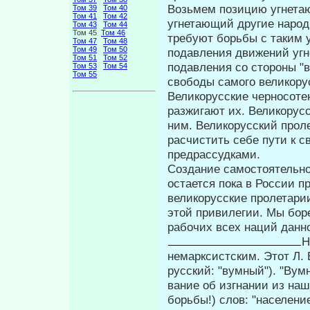
Возьмем позицию угнетаю
Том 39
Том 40
Том 41
Том 42
угнетающий другие народ
Том 43
Том 44
Том 45
Том 46
требуют борьбы с таким у
Том 47
Том 48
Том 49
Том 50
подавления движений угн
Том 51
Том 52
подавления со стороны "
Том 53
Том 54
Том 55
свободы самого великорусс
Великорусские черносоте
разжи­гают их. Великорус
ним. Велико­русский про
расчистить себе пу­ти к 
предрассудками.
Создание самостоятельно
остается по­ка в России 
великорусские про­летар
этой привилегии. Мы бо­р
рабочих всех наций данно
Н
немарксистским. Этот Л. 
русский: "вумный"). "Вум
вание об изгнании из на
борьбы!) слов: "население"