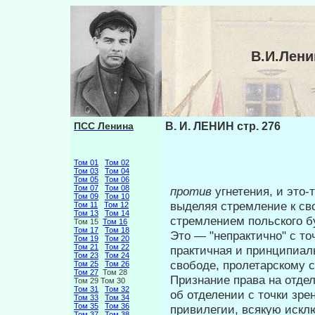
В.И.Лени
ПСС Ленина
В. И. ЛЕНИН стр. 276
Том 01
Том 02
Том 03
Том 04
Том 05
Том 06
Том 07
Том 08
против
угнетения, и это
Том 09
Том 10
выделяя стремление к св
Том 11
Том 12
Том 13
Том 14
стремлением польского бур
Том 15
Том 16
Том 17
Том 18
Это — "непрактично" с т
Том 19
Том 20
Том 21
Том 22
прак­тичная и принципиа
Том 23
Том 24
свободе, проле­тарскому 
Том 25
Том 26
Том 27
Том 28
Признание права на отдел
Том 29 Том 30
Том 31
Том 32
об от­делении с точки зр
Том 33
Том 34
Том 35
Том 36
привилегии, вся­кую искл
Том 37
Том 38