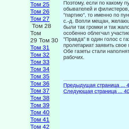
Поэтому, если по какому 
Том 25
обыва­телей и филистеров,
Том 26
"партию", то именно по пу
Том 27
с.-д. Вопли мещан, желаю
Том 28
были так громки и так жал
Том
особенно облегчал участие 
"Правда" в один голос с г
29 Том 30
пролетариат заявить свое
Том 31
Обе газеты стали наполня
Том 32
рабочих.
Том 33
Том 34
Том 35
Том 36
Предыдущая страница ... 
Том 37
Следующая страница ... 4
Том 38
Том 39
Том 40
Том 41
Том 42