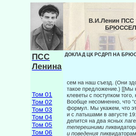
В.И.Ленин ПСС
БРЮССЕЛ
ПСС
ДОКЛАД ЦК РСДРП НА БРЮ
Ленина
сем на наш съезд. (Они зд
такое предло­жение.) [[М
Том 01
клеветы с поступком того, 
Том 02
Вообще несомненно, что "о
формул. Мы укажем, что эт
Том 03
и с латыша­ми в августе 19
Том 04
делится на два яс­ных лаг
Том 05
теперешними
ликвидатора
Том 06
и поведения
ликвида­торам