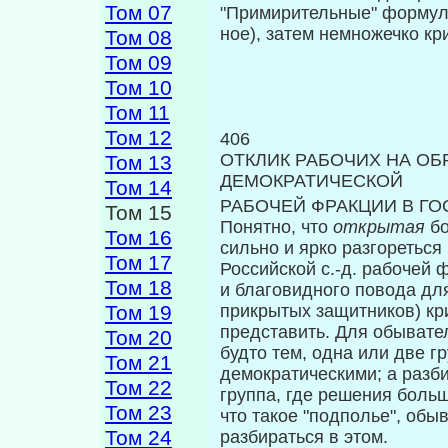
Том 07
"Примирительные" форму
ное), затем немножечко кр
Том 08
Том 09
Том 10
Том 11
Том 12
406
ОТКЛИК РАБОЧИХ НА О
Том 13
ДЕМОКРАТИЧЕСКОЙ
Том 14
РАБОЧЕЙ ФРАКЦИИ В Г
Том 15
Понятно, что
открытая
б
Том 16
сильно и ярко разгореться
Том 17
Российской с.-д. рабочей 
Том 18
и благовидного повода для
Том 19
прикрытых защитников) кри
представить. Для обывате
Том 20
будто тем, одна или две г
Том 21
демократическими; а разби
Том 22
группа, где решения боль
Том 23
что такое "подполье", обы
Том 24
разбираться в этом.