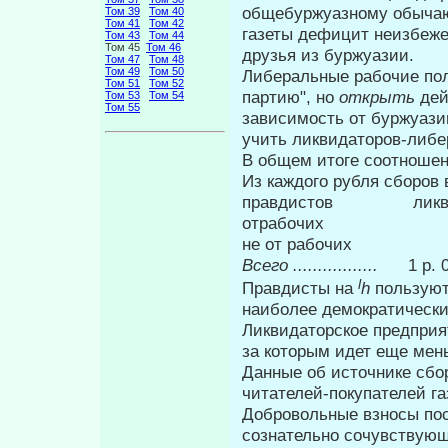
общебуржуазному обычаю:
Том 39
Том 40
Том 41
Том 42
газеты дефицит неизбеже
Том 43
Том 44
Том 45
Том 46
друзья из буржуазии.
Том 47
Том 48
Том 49
Том 50
Либеральные рабочие по
Том 51
Том 52
партию", но
открыть
дей
Том 53
Том 54
Том 55
зависимость от буржуази
учить ликвидаторов-либер
В общем итоге соотношен
Из каждого рубля сборов 
правдистов ликви
отрабочих 8
не от рабочи
Всего .................
1 р. 0
l
Правдисты на
h
пользуют
наиболее демократически
Ликвидаторское предприя
за которым идет еще мен
Данные об источнике сбо
читателей-покупателей га
Добровольные взносы пос
созна­тельно сочувствующ