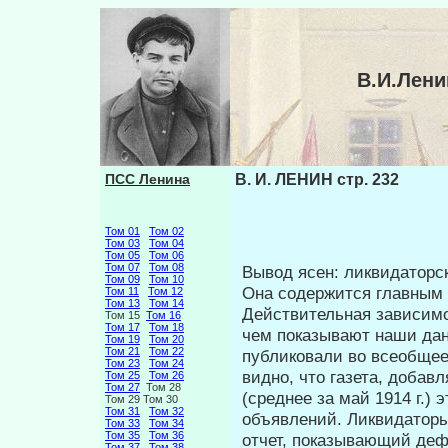
В.И.Лени
ПСС Ленина
В. И. ЛЕНИН стр. 232
Том 01
Том 02
Том 03
Том 04
Том 05
Том 06
Том 07
Том 08
Вывод ясен: ликвидаторс
Том 09
Том 10
Она со­держится главным
Том 11
Том 12
Том 13
Том 14
Действительная зависимо
Том 15
Том 16
Том 17
Том 18
чем пока­зывают наши дан
Том 19
Том 20
Том 21
Том 22
публиковали во всеобщее
Том 23
Том 24
видно, что газета, добавл
Том 25
Том 26
Том 27
Том 28
(среднее за май 1914 г.)
Том 29 Том 30
Том 31
Том 32
объявлений. Ликвидатор
Том 33
Том 34
Том 35
Том 36
отчет, показывающий дефи
Том 37
Том 38