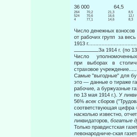
36 000 64,5
264
70,2
21,3
8,5
524
70,6
16,6
12,!
4
77,1
14,6
8,3
Число денежных взносов
от рабочих групп за ве
1913 г................................
За 1914 г. (по 
Число уполномоченны
при выборах в с
страховое учреждение.......
Самые "выгодные" для бу
это — данные о тираже г
рабочие, а буржуазные га
по 13 мая 1914 г.). У ли
56%
всех
сборов ("Трудов
соответствующая цифра =
насколько известно, отчет
ликвидаторов,
богатые д
Только правдистская газе
левонародниче-ская газе