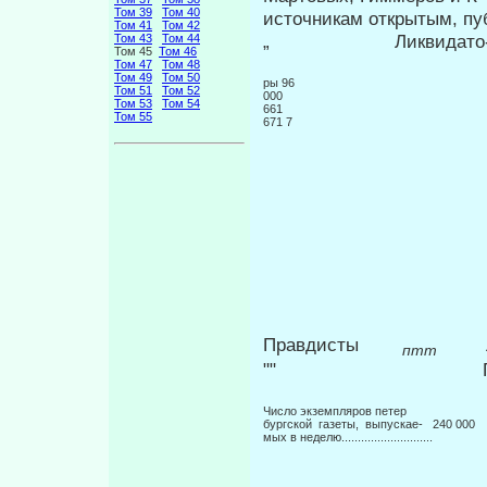
Том 39
Том 40
источникам открытым, п
Том 41
Том 42
„ Ликвида
Том 43
Том 44
Том 45
Том 46
Том 47
Том 48
Том 49
Том 50
ры 96
Том 51
Том 52
000
Том 53
Том 54
661
Том 55
671 7
Правдисты
птт
"" Правдисты 
Число экземпляров петер­
бургской газеты, выпускае- 240 000
мых в неделю............................