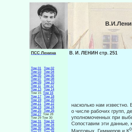
В.И.Лени
ПСС Ленина
В. И. ЛЕНИН стр. 251
Том 01
Том 02
Том 03
Том 04
Том 05
Том 06
Том 07
Том 08
Том 09
Том 10
Том 11
Том 12
Том 13
Том 14
Том 15
Том 16
Том 17
Том 18
Том 19
Том 20
Том 21
Том 22
насколько нам известно. 
Том 23
Том 24
о числе рабочих групп, д
Том 25
Том 26
Том 27
Том 28
уполномоченных при вы­б
Том 29 Том 30
Том 31
Том 32
Сопоставим эти данные, к
Том 33
Том 34
Том 35
Том 36
0
Мартовых, Гиммеров и К
Том 37
Том 38