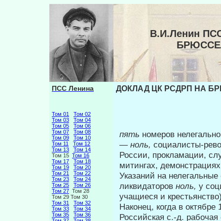
В.И.Ленин ПС
БРЮССЕ
ПСС Ленина
ДОКЛАД ЦК РСДРП НА Б
Том 01
Том 02
Том 03
Том 04
Том 05
Том 06
Том 07
Том 08
пять
номеров нелегально
Том 09
Том 10
—
ноль,
социалисты-рев
Том 11
Том 12
Том 13
Том 14
России, про­кламации, с
Том 15
Том 16
Том 17
Том 18
митингах, демонстрациях
Том 19
Том 20
Том 21
Том 22
Указаний на нелегальные
Том 23
Том 24
ликви­даторов
ноль,
у со
Том 25
Том 26
Том 27
Том 28
учащиеся и кре­стьянство)
Том 29 Том 30
Том 31
Том 32
Наконец, когда в октябре
Том 33
Том 34
Том 35
Том 36
Россий­ская с.-д. рабочая
Том 37
Том 38