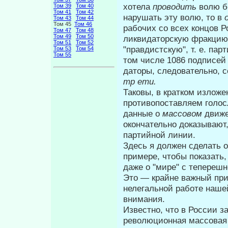
хотела
проводить
волю б
Том 39
Том 40
Том 41
Том 42
нарушать эту волю, то в
Том 43
Том 44
Том 45
Том 46
рабочих со всех концов Р
Том 47
Том 48
Том 49
Том 50
ликвидаторскую фракци
Том 51
Том 52
"правдистскую", т. е. п
Том 53
Том 54
Том 55
том числе 1086 подписей 
даторы, следовательно, 
тр
emu
.
Таковы, в кратком изложе
противопостав­ляем голо
данные о
массовом
дви­ж
окончательно доказывают
партийной линии.
Здесь я должен сделать о
примере, чтобы показать,
даже о "мире" с те­переш
Это — крайне важный пр
нелегаль­ной работе наше
внимания.
Известно, что в России з
революцион­ная массовая