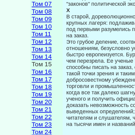
Том 07
"законов" политической эк
X
Том 08
В старой, дореволюционно
Том 09
крупных лагеря: подлажив
Том 10
под первыми разу­мелись 
Том 11
на заказ.
Том 12
Это грубое деление, соот
отношени­ям, безусловно у
Том 13
быстро европеизуется. Бур
Том 14
чем перезрела. Ее ученые 
Том 15
способны писать на заказ,
Том 16
такой точки зрения и таки
Том 17
добросовестному убеждени
Том 18
торговли и промышленности
когда все так далеко шаг
Том 19
ученого и получить офи­ци
Том 20
доказать невозможность с
Том 21
выведенных определений; э
Том 22
читателям и слушателям, ч
Том 23
на тысячи имен и названий
Том 24