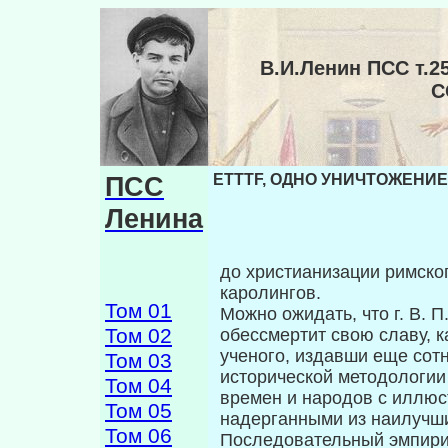
В.И.Ленин ПСС т.
С
ПСС
ETTTF, ОДНО УНИЧТОЖЕНИЕ
Ленина
до христианизации римско
каролингов.
Том 01
Можно ожидать, что г. В. 
Том 02
обессмертит свою славу, ка
ученого, издавши еще сот
Том 03
исторической методологии 
Том 04
времен и народов с иллюст
Том 05
надерганными из наилучши
Том 06
Последовательный эмпириз