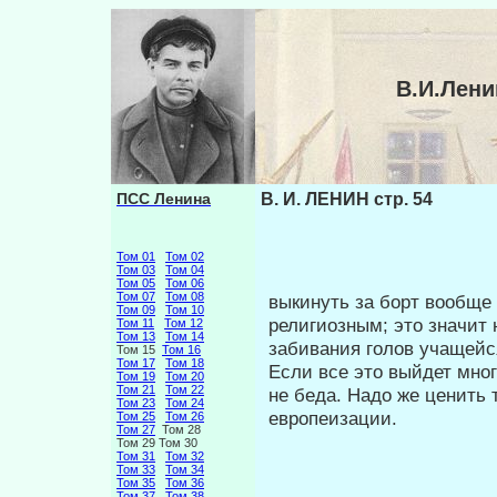
В.И.Лени
ПСС Ленина
В. И. ЛЕНИН стр. 54
Том 01
Том 02
Том 03
Том 04
Том 05
Том 06
Том 07
Том 08
выкинуть за борт вообще
Том 09
Том 10
религиоз­ным; это значит
Том 11
Том 12
Том 13
Том 14
забивания голов учащейс
Том 15
Том 16
Том 17
Том 18
Если все это выйдет мно
Том 19
Том 20
Том 21
Том 22
не бе­да. Надо же ценить 
Том 23
Том 24
европеизации.
Том 25
Том 26
Том 27
Том 28
Том 29 Том 30
Том 31
Том 32
Том 33
Том 34
Том 35
Том 36
Том 37
Том 38