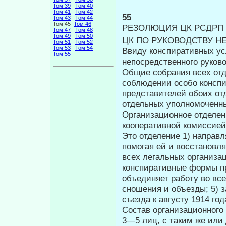
Том 39
Том 40
Том 41
Том 42
55
Том 43
Том 44
Том 45
Том 46
РЕЗОЛЮЦИЯ ЦК РСДРП
Том 47
Том 48
Том 49
Том 50
ЦК ПО РУКОВОДСТВУ Н
Том 51
Том 52
Том 53
Том 54
Ввиду конспиративных ус
Том 55
непосредствен­ного руков
Общие собрания всех отд
со­блюдении особо консп
представителей обоих от
отдельных уполномоченн
Организационное отделен
кооперативной комиссией
Это отделение 1) направл
по­могая ей и восстановля
всех легаль­ных организа
конспиративные формы пр
объединяет работу во вс
сношения и объезды; 5) 
съезда к августу 1914 год
Состав организационного
3—5 лиц, с таким же или