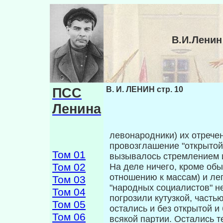
В.И.Ленин
ПСС
В. И. ЛЕНИН стр. 10
Ленина
левонародники) их отрече
провозглашение "откры­той
Том 01
вызывалось стремлением ид
Том 02
На деле ничего, кроме об
отношению к массам) и лег
Том 03
"народных социалистов" н
Том 04
погрозили кутузкой, частью
Том 05
остались и без открытой и 
Том 06
всякой партии. Остались т