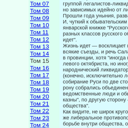
Том 07
группой легалистов-ликви
но за­висимых идейно от л
Том 08
Прошли года уныния, разв
Том 09
И, чуткий к обывательским
Том 10
январской книжке "Русског
Том 11
разных классов русского 
Том 12
идет".
Жизнь идет — восклицает 
Том 13
всякие съезды, и речь Са
Том 14
в провинции, хотя "ино­гда
Том 15
левого октябриста, но иногд
Том 16
народнический ликвидатор?
Том 17
(конечно, исключительно л
Том 18
собирание Руси по две ст
рону собрались объединен
Том 19
ведомственные люди и обы
Том 20
казны", по другую сторон
Том 21
общества".
Том 22
Как видите, не широк круг
Том 23
же либе­ральное противоп
борьбе внутри общества, 
Том 24