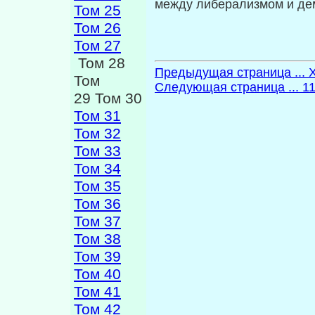
между либерализмом и де
Том 25
Том 26
Том 27
Том 28
Предыдущая страница ... 
Том
Следующая страница ... 1
29 Том 30
Том 31
Том 32
Том 33
Том 34
Том 35
Том 36
Том 37
Том 38
Том 39
Том 40
Том 41
Том 42