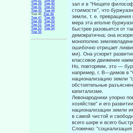
зал и в "Нищете философи
Том 39
Том 40
Том 41
Том 42
стоимости", что
буржуаз
Том 43
Том 44
Том 45
Том 46
земли, т. е. превра­щени
Том 47
Том 48
Том 49
Том 50
мера эта
вполне буржу­
аз
Том 51
Том 52
быстрее разовьется от та
Том 53
Том 54
Том 55
демократична; она искоре
монополию землевладени
ошибочно отрицает ликви
ми). Она ускорит развит
классовое движение наем
Но, повторяем, это —
бур
напри­мер, г. В—димов в
национализацию земли
"
обстоятельные разъясне
капитализме.
Левонародники упорно по
хозяйстве" и его развитии
национализации земли 
в самой чистой и свобод
всего шире и всего быстр
Словечко: "социализация