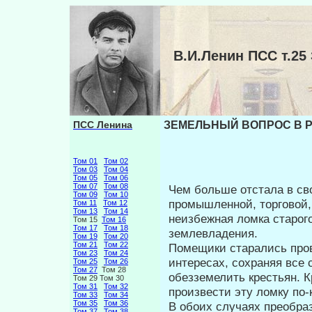
В.И.Ленин ПСС т.
ПСС Ленина
ЗЕМЕЛЬНЫЙ ВОПРОС В РО
Том 01
Том 02
Том 03
Том 04
Том 05
Том 06
Том 07
Том 08
Чем больше отстала в св
Том 09
Том 10
промышленной, торговой,
Том 11
Том 12
Том 13
Том 14
неизбежная ломка старого
Том 15
Том 16
Том 17
Том 18
землевладения.
Том 19
Том 20
Том 21
Том 22
Помещики старались про
Том 23
Том 24
интересах, сохраняя все 
Том 25
Том 26
Том 27
Том 28
обезземелить крестьян. 
Том 29 Том 30
Том 31
Том 32
произвести эту ломку по-
Том 33
Том 34
Том 35
Том 36
В обоих случаях преобр
Том 37
Том 38