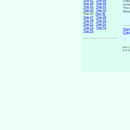
Плех
Том 39
Том 40
исп
Том 41
Том 42
Что 
Том 43
Том 44
дез
Том 45
Том 46
Том 47
Том 48
Том 49
Том 50
Том 51
Том 52
Том 53
Том 54
Пред
Том 55
След
Этот 
то и 