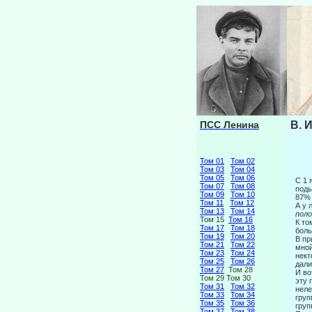
ПСС Ленина
В. 
Том 01
Том 02
Том 03
Том 04
Том 05
Том 06
С 1 
Том 07
Том 08
поды
Том 09
Том 10
87% 
Том 11
Том 12
А у 
Том 13
Том 14
пол
Том 15
Том 16
К то
Том 17
Том 18
боль
Том 19
Том 20
В пр
Том 21
Том 22
мной
Том 23
Том 24
нект
Том 25
Том 26
дали
Том 27
Том 28
И во
Том 29 Том 30
эту 
Том 31
Том 32
неле
Том 33
Том 34
груп
Том 35
Том 36
груп
Том 37
Том 38