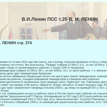
В.И.Ленин ПСС т.25 В. И. ЛЕНИН
И. ЛЕНИН стр. 374
января по 13 мая 1914 года обе газеты, как и всегда, печатали денежные отчеты о сбор
тожены эти отчеты. Вот результаты. "Правда" со­брала 21 584 р. 11 к., из них 18 934 р. 1
дают сборы от организованных рабочих, и только 13% от буржуазии.
ликвидаторов собрано 12 055 р. 89 к., из них 5296 р. 12 к. от групп рабочих, т. е.
меньше
овины
денег дает ликвидаторам буржуазия.
му же вся либерально-буржуазная печать изо дня в день хвалит ликвидаторов,
помога
шинства рабочих,
поощряя
реформизм ликвидато­ров и отрицание ими подполья.
имер деятельности заграничных групп приведу газету "Единство" тов. Плеха­нова, деп
 лежат три номера этой газеты, первый от 18 мая, третий от 15 июня текущего года. Из 
о дал че­рез заграничного товарища Ольгина 1000 р., да сборы за границей 207 р. 52 к.
 60 руб.
т эта, опирающаяся на шесть рабочих групп в России газета зовет рабочих не слушат
партию "раскольнической"!! Партия, объеди­нившая за 2V2 года
5 60 0
групп рабочих в
гальных конференций 1912 и 1913 года, есть "раскольническая". А группа Плеханова,
п в России и собравшая 1200 р. за границей для
срыва
во­ли русских рабочих, есть "об
па!!