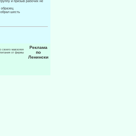
группу и призыв рабочих не
ь образец
собрал шесть
Реклама
из своего мавзолея
по
 питания от фирмы
Ленински