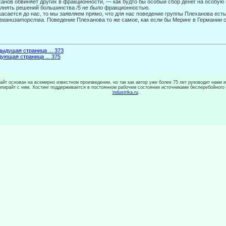
анов обвиняет других в фракционности, — как будто бы особый сбор денег на особую 
олнять решений большинства
/5 не было
фракционностью.
касается до нас, то мы заявляем прямо, что для нас поведение группы Плеханова ест
организаторства.
Поведение Плеханова то же самое, как если бы Меринг в Германии 
ыдущая страница ... 373
ующая страница ... 375
сайт основан на всемирно известном произведении, но так как автор уже более 75 лет руководит нами 
копирайт с ним. Хостинг поддерживается в постоянном рабочем состоянии источниками бесперебойного
industrika.ru
.