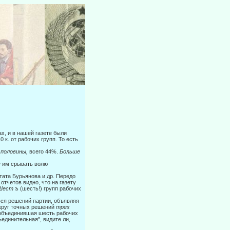
ах, и в нашей газете были
0 к. от рабочих групп. То есть
 половины,
всего 44%.
Больше
я
им срывать волю
утата Бурьянова и др. Передо
отчетов видно, что на газету
Шест ъ
(шесть!) групп рабочих
ься решений партии, объявляя
округ точных решений
трех
 объеди­нившая шесть рабочих
ъединительная", видите ли,