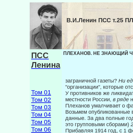
В.И.Ленин ПСС т.25
ПСС
ПЛЕХАНОВ. НЕ ЗНАЮЩИЙ ЧЕГ
Ленина
заграничной газеты?
Ни е
"организации", кото­рые о
Том 01
У противников же ликвида
Том 02
местности Рос­сии,
в ряде
Плеханов умалчивает о фа
Том 03
Возьмем опубликованные 
Том 04
данные. За два полные го
Том 05
это групповыми сбора­ми)
Том 06
Прибавляя 1914 год, с 1 ф