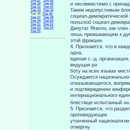
и несовместимо с принад
Том 39
Том 40
Том 41
Том 42
Таким недопустимым блок
Том 43
Том 44
Том 45
Том 46
социал-демократической п
Том 47
Том 48
Том 49
Том 50
польской
социал-демокра
Том 51
Том 52
Депутат Ягелло, как член
Том 53
Том 54
Том 55
лишь примыкающим к дум
этой фракции.
4. Признается, что в каж
одна,
единая с.-д. организаци
ведущая ра­
боту на всех языках мест
Осуждается национально-
отказывающегося, вопрек
и подтверждению конфе­ре
интернационального единс
блестяще испытанный на К
5. Признается, что разд
проповедующее
утонченный национализм 
отвергну­