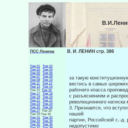
В.И.Лени
ПСС Ленина
В. И. ЛЕНИН стр. 386
Том 01
Том 02
Том 03
Том 04
Том 05
Том 06
Том 07
Том 08
за такую конституционную
Том 09
Том 10
вестись в самых широких
Том 11
Том 12
Том 13
Том 14
рабочего класса пропо­в
Том 15
Том 16
Том 17
Том 18
с разъяснением и распрос
Том 19
Том 20
Том 21
Том 22
революционного натиска 
Том 23
Том 24
3. Признается, что вступ
Том 25
Том 26
Том 27
Том 28
нашей
Том 29 Том 30
Том 31
Том 32
партии, Российской с.-д.
Том 33
Том 34
Том 35
Том 36
недопустимо
Том 37
Том 38