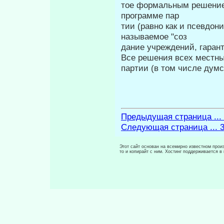
тое формальным решением 
программе пар­
тии (равно как и псевдон
называемое "соз­
дание учреждений, гаран
Все решения всех местны
партии (в том числе думс
Предыдущая страница ...
Следующая страница ... 
Этот сайт основан на всемирно известном произ
то и копирайт с ним. Хостинг поддерживается 