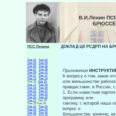
В.И.Ленин ПС
БРЮССЕ
ПСС Ленина
ДОКЛАД ЦК РСДРП НА Б
Том 01
Том 02
Том 03
Том 04
Том 05
Том 06
Том 07
Том 08
Приложения
ИНСТРУКТИВ
Том 09
Том 10
К вопросу о том, какое о
Том 11
Том 12
Том 13
Том 14
или меньшинстве рабочих
Том 15
Том 16
Том 17
Том 18
правдистами, в России, с
Том 19
Том 20
Том 21
Том 22
1. Если известная партия
Том 23
Том 24
программу или
Том 25
Том 26
Том 27
Том 28
тактику, с которой наша 
Том 29 Том 30
Том 31
Том 32
вопрос о
Том 33
Том 34
Том 35
Том 36
большинстве, конечно, не
Том 37
Том 38