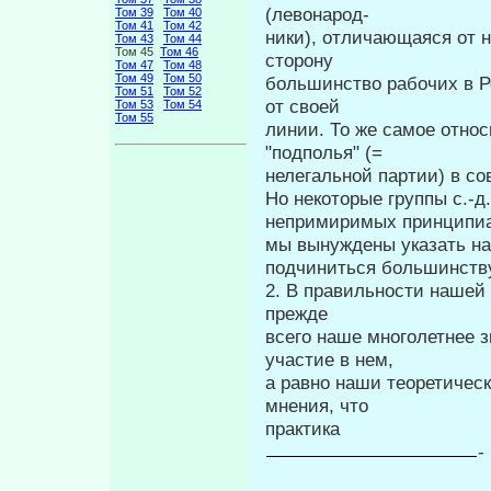
(левонарод-
Том 39
Том 40
Том 41
Том 42
ники), отличающаяся от 
Том 43
Том 44
Том 45
Том 46
сторону
Том 47
Том 48
Том 49
Том 50
большинство рабочих в Ро
Том 51
Том 52
от своей
Том 53
Том 54
Том 55
линии. То же самое отно
"подполья" (=
нелегальной партии) в с
Но некоторые группы с.-д
непри­миримых принципиа
мы вынужде­ны указать н
подчиниться большин­ств
2. В правильности нашей
прежде
всего наше многолетнее з
участие в нем,
а равно наши теоретичес
мнения, что
практика
-