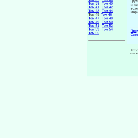
Груп
Том 39
Том 40
впол
Том 41
Том 42
возн
Том 43
Том 44
марк
Том 45
Том 46
Том 47
Том 48
Том 49
Том 50
Том 51
Том 52
Том 53
Том 54
Пред
Том 55
След
Этот 
то и 