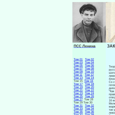
ПСС Ленина
ЗАК
Том 01
Том 02
Том 03
Том 04
Том 05
Том 06
Теор
Том 07
Том 08
русс
Том 09
Том 10
шата
Том 11
Том 12
ликв
Том 13
Том 14
бло
Том 15
Том 16
Со с
Том 17
Том 18
геге
Том 19
Том 20
днях
Том 21
Том 22
"Как
Том 23
Том 24
прав
Том 25
Том 26
отво
Том 27
Том 28
16 м
Том 29 Том 30
Мелк
Том 31
Том 32
марк
Том 33
Том 34
так 
Том 35
Том 36
лево
Том 37
Том 38