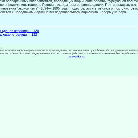
пки беспартийных интеллигентов, проводящих подчинение рабочих буржуаз­ной полити
не определились теперь в России: ликвида­торы и левонародники. Почти двадцать лет,
икновения "эконо­мизма" (1894— 1895 года), подготовлялся этот
союз
оппортунистов и
систов с народниками
против
последовательного марксизма. Теперь уже пора
ыдущая страница ... 120
ующая страница ... 122
сайт основан на всемирно известном произведении, но так как автор уже более 75 лет руководит нами 
копирайт с ним. Хостинг поддерживается в постоянном рабочем состоянии источниками бесперебойного
industrika.ru
.