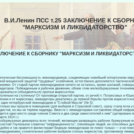
В.И.Ленин ПСС т.25 ЗАКЛЮЧЕНИЕ К СБОР
"МАРКСИЗМ И ЛИКВИДАТОРСТВО"
ЛЮЧЕНИЕ К СБОРНИКУ "МАРКСИЗМ И ЛИКВИДАТОРСТВ
етическая беспомощность левонародников, соединяющих новейший оппорту­низм евр
кой мещанской защитой "трудовых" хозяйчи­ков, естественно дополняется тактическ
ниями. От старой партии левонародников ничего не осталось, кроме шатаний, совершен
идаторов. Побежденным в рабочем движении, обоим этим мелкобуржуазным те­чениям 
кироваться
(объединяться)
против марксистов.
тупеньки на ступеньку! От проповеди открытой партии, от речей гг. Потресовых и Юш
монии и от марксизма, ликвидаторы докати­лись до прямой
борьбы
против марксистской
 один пе­тербургский левонародник в "Стойкой Мысли" (№ 5):
 только мы прошли в помещение (для выборов в Страховой совет), сразу стала ясна у
дистов, но мы не теряем надежды. Вместе с ликвидаторами составляем общий неф­рак
дится одно место среди членов Совета и два среди заместителей к ним" (цитировано в 
арта 1914 г.).
обуржуазные демократы всех течений, желающие развращать рабочих буржу­азным в
систов! Глупенькое словечко "нефракцион­ность", пленяющее людей, не способных ду
удобно и так нравится филистерам! Бедным ликвидаторам не помог только — и не пом
народниками; сознательные рабочие выбрали
сплошь
марксистов, против­ников ликви