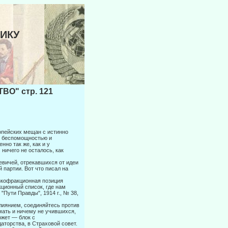
НИКУ
О" стр. 121
опейских мещан с истинно
ой беспомощностью и
но так же, как и у
ничего не осталось, как
кевичей, отрекавшихся от идеи
 партии. Вот что писал на
зкофракци­онная позиция
ционный список, где нам
"Пути Правды", 1914 г., № 38,
лиянием, соединяйтесь против
мать и ничему не учившихся,
ожет — блок с
даторства, в Страховой совет.