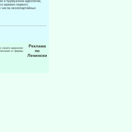
ке и буржуазной идеологии,
 со времен первого
з числа околопар­тийных
Реклама
из своего мавзолея
по
 питания от фирмы
Ленински