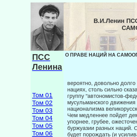
В.И.Ленин ПС
САМ
ПСС
О ПРАВЕ НАЦИЙ НА САМООП
Ленина
вероятно, довольно долго
нациях, столь сильно сказ
Том 01
группу "автономистов-феде
Том 02
мусульманского движения и
национализма великорусск
Том 03
Чем медленнее пойдет дем
Том 04
упорнее, грубее, ожесточе
Том 05
буржуазии разных наций. 
Том 06
будет порождать (и уси­ли