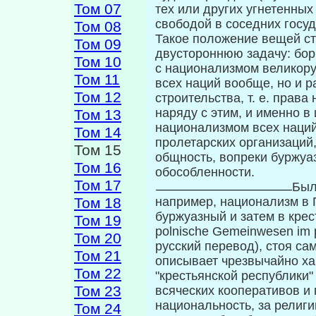
Том 07
тех или других угнетенных
свободой в соседних госуд
Том 08
Такое положение вещей ст
Том 09
двусто­роннюю задачу: бо
Том 10
с национализмом великору
Том 11
всех наций вообще, но и 
Том 12
строительства, т. е. права
наряду с этим, и именно в
Том 13
национализмом всех наций
Том 14
пролетарских организаций
Том 15
общность, вопреки буржуа
Том 16
обособленности.
Том 17
Был
Том 18
например, национализм в 
буржуазный и затем в крес
Том 19
polnische Gemeinwesen im p
Том 20
русский перевод), стоя сам
Том 21
описывает чрезвычайно ха
Том 22
"кре­стьянской республики
Том 23
всяческих кооперативов и
национальность, за религи
Том 24