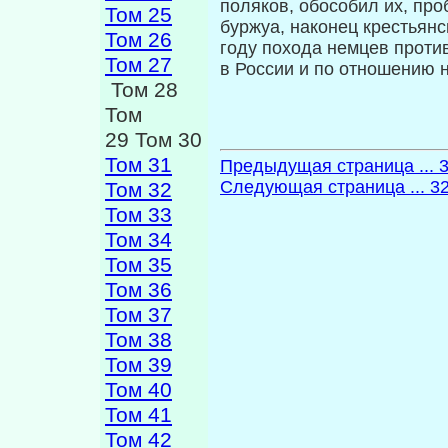
поляков, обособил их, пр
Том 25
буржуа, наконец кресть­ян
Том 26
году похода немцев против 
Том 27
в России и по отношению 
Том 28
Том
29 Том 30
Том 31
Предыдущая страница ... 
Следующая страница ... 3
Том 32
Том 33
Том 34
Том 35
Том 36
Том 37
Том 38
Том 39
Том 40
Том 41
Том 42