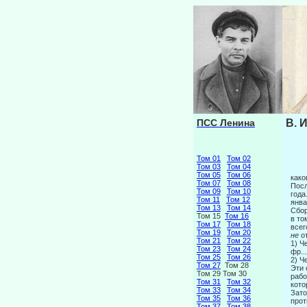
ПСС Ленина
В. 
Том 01
Том 02
Том 03
Том 04
Том 05
Том 06
како
Том 07
Том 08
Посл
Том 09
Том 10
года
Том 11
Том 12
янва
Том 13
Том 14
Сбор
Том 15
Том 16
в т
Том 17
Том 18
вс
Том 19
Том 20
не
о
Том 21
Том 22
1) Ч
Том 23
Том 24
фр.
Том 25
Том 26
2) 
Том 27
Том 28
Эти 
Том 29 Том 30
рабо
Том 31
Том 32
кото
Том 33
Том 34
Зато
Том 35
Том 36
прот
Том 37
Том 38