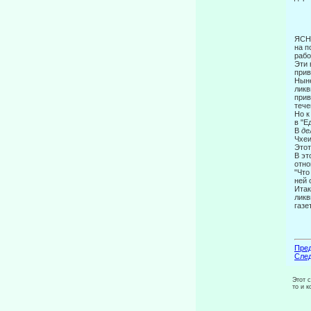
ЯСН
на п
рабо
Эти 
прив
Ныне
ликв
прив
тече
Но к
в "Е
В
де
Чхеи
Этот
В эт
отно
"Что
ней 
Итак
ликв
газе
Пред
След
Этот 
то и 