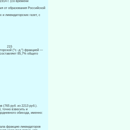
1914 г. (со времени
емя от обра­зования Российской
и ликви­даторских газет, с
3
... F
83" 215
орской ("с.-д.") фракцией —
 составляет 85,7% общего
 (765 руб. из 2213 руб.).
 точно взвесить и
одневного обихода, именно:
звала фракцию ликвидаторов