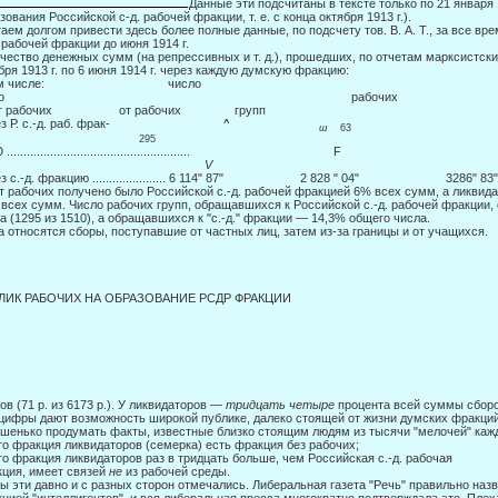
Данные эти подсчитаны в тексте только по 21 января 
зования Российской с-д. рабочей фракции, т. е. с конца октября 1913 г.).
аем долгом привести здесь более полные данные, по подсчету тов. В. А. Т., за все вр
. рабочей фракции до июня 1914 г.
чество денежных сумм (на репрессивных и т. д.), прошедших, по отчетам марксистских 
бря 1913 г. по 6 июня 1914 г. через каждую думскую фракцию:
том числе: число
всего рабочих
от рабочих от рабочих групп
рез Р. с.-д. раб. фрак-
^
ш
6
62 295
Ю ....................................................
F
V
ез с.-д. фракцию ...................... 6 114" 87" 2 828 " 04" 3286" 
т рабочих получено было Российской с.-д. рабочей фракцией 6% всех сумм, а ликвидат
всех сумм. Число рабочих групп, обращавшихся к Российской с.-д. рабочей фракции,
а (1295 из 1510), а обращавшихся к "с.-д." фракции — 14,3% об­щего числа.
 относятся сборы, поступавшие от частных лиц, затем из-за границы и от учащихся.
ЛИК РАБОЧИХ НА ОБРАЗОВАНИЕ РСДР ФРАКЦИИ
ов (71 р. из 6173 р.). У ликвидаторов —
тридцать четыре
процента всей суммы сборов
цифры дают возможность широкой публике, далеко стоящей от жизни думских фракций,
шенько продумать факты, известные близко стоящим людям из тысячи "мелочей" кажд
о фракция ликвидаторов (семерка) есть фракция без рабочих;
о фракция ликвидаторов раз в тридцать больше, чем Российская с.-д. рабочая
ция, имеет связей
не
из рабочей среды.
ы эти давно и с разных сторон отмечались. Либеральная газета "Речь" правиль­но на