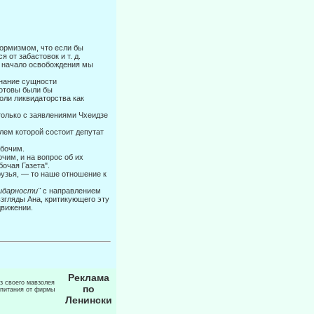
формизмом, что если бы
 от забастовок и т. д.
то начало освобождения мы
знание сущности
готовы были бы
оли ликвидаторства как
только с заявлениями Чхеидзе
елем которой состоит депутат
абочим.
чим, и на вопрос об их
бочая Газета".
рузья, — то наше отношение к
лидарности"
с направлением
взгляды Ана, критикующего эту
виже­нии.
Реклама
из своего мавзолея
по
 питания от фирмы
Ленински