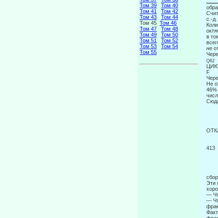
Том 39
Том 40
обра
Том 41
Том 42
Счит
Том 43
Том 44
с.-д
Том 45
Том 46
Коли
Том 47
Том 48
октя
Том 49
Том 50
в 
Том 51
Том 52
Том 53
Том 54
не
Том 55
Че
Q
ЦИ
Чер
Не о
46% 
числ
Сюда
ОТК
413
сбор
Эти 
хоро
— Чт
— Чт
фрак
Факт