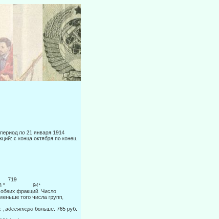
 период
по
21 января 1914
ций: с конца октября по конец
. 719
 " 98 " 94*
 обеих фракций. Число
меньше того числа групп,
х ,
вдесятеро
больше: 765 руб.