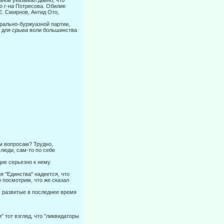
анов указывал давно, что
 г-на Потресова. Обилие
 Е. Смирнов, Антид Ото,
рально-буржуазной партии,
и для
срыва
воли большинства
м вопросам? Трудно,
 люди, сам-то по себе
ие серьезно к нему
я "Единства" надеется, что
о посмотрим, что же сказал
, развитые в последнее время
 тот взгляд, что "ликвидаторы