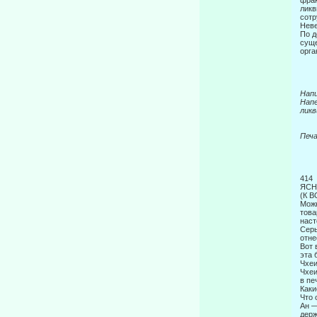
фрак
ликв
сотр
Неве
По д
суще
орга
Нап
Напе
лик
Печ
414
ЯСН
(К 
Можн
това
наст
Серь
отне
Вот 
эта 
Чхеи
Чхеи
в пе
Каки
Что 
Ан —
держ