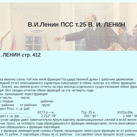
В.И.Ленин ПСС т.25 В. И. ЛЕНИН
И. ЛЕНИН стр. 412
ва именно
связь
той или иной фракции Государственной думы с рабочим движени­ем.
едний отчет описываемого характера охватывает в обеих газетах и в обеих фракциях
. Значит, мы имеем всего отчеты за
три
месяца отдельного существования обеих фрак
ря. Вот свод­ка отчетов обеих фракций за эту четверть года:
ы, прошедшие через фракции:
ом числе: число
его сборов рабочих
т рабочих от рабочих групп
ерез Росс. с.-д. раб.
................................. 6173 р.—к. 71р. 31 к. 6101р.69к
Через с.-д. фр.............. 2 212" 78" 765 " 80 " 1 446
сухие цифры дают замечательно яркую картину
организационных
связей и всей жизни
чих групп, за четверть года обращавшихся к фракции ликвидаторов, почти
ввосьмеро
рые обращались к фрак­ции партийцев.
 у фракции ликвидаторов сумма сборов, прошедших через руки фракции
не
от рабочи
ив 71 рубля. У партийцев сборы
не
от рабо­чих составляют
один
процент всей суммы