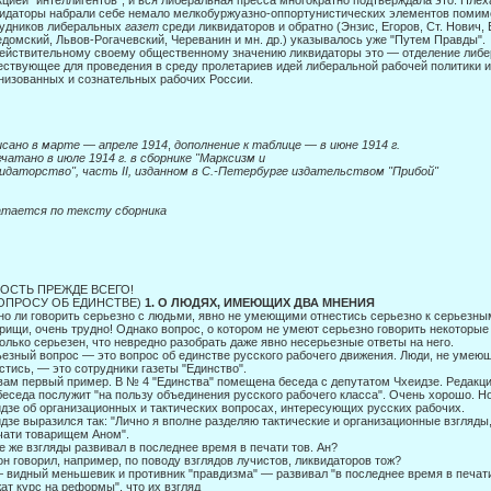
цией "интеллигентов", и вся либеральная прес­са многократно подтверждала это. Плех
идаторы набрали себе немало мелкобуржуазно-оппортунистических элементов помимо
удников либеральных
газет
среди ликвидаторов и обратно (Энзис, Егоров, Ст. Нович,
домский, Львов-Рогачевский, Череванин и мн. др.) указывалось уже "Путем Правды".
ействительному своему общественному значению ликвидаторы это — отделе­ние либе
ствующее для проведения в среду пролетари­ев идей либеральной рабочей политики 
низованных и сознательных рабочих России.
исано в марте
—
апреле 1914
,
дополнение к таблице
—
в июне 1914 г.
чатано в июле 1914 г. в сборнике "Марксизм и
видаторство", часть
II,
изданном в С.-Петербурге
издательством "Прибой"
атается по тексту сборника
ОСТЬ ПРЕЖДЕ ВСЕГО!
ВОПРОСУ ОБ ЕДИНСТВЕ)
1. О ЛЮДЯХ, ИМЕЮЩИХ ДВА МНЕНИЯ
о ли говорить серьезно с людьми, явно не умеющими отнестись серьезно к серьезны
рищи, очень трудно! Однако вопрос, о котором не умеют серьезно говорить некоторые
олько серьезен, что не­вредно разобрать даже явно несерьезные ответы на него.
езный вопрос — это вопрос об единстве русского рабочего движения. Люди, не умеющ
стись, — это сотрудники газеты "Единство".
вам первый пример. В № 4 "Единства" помещена беседа с депутатом Чхеидзе. Редакци
беседа послужит "на пользу объединения рус­ского рабочего класса". Очень хорошо. Н
дзе об орга­низационных и тактических вопросах, интересующих русских рабочих.
дзе выразился так: "Лично я вполне разделяю тактические и организационные взгляды
чати товарищем Аном".
е же взгляды развивал в последнее время в печати тов. Ан?
он говорил, например, по поводу взглядов лучистов, ликвидаторов тож?
 видный меньшевик и противник "правдизма" — развивал "в последнее время в печати"
ат курс на реформы", что их взгляд