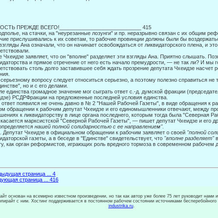
ОСТЬ ПРЕЖДЕ ВСЕГО!____________________________ 415
одполье, на стачки, на "неурезанные лозунги" и пр. неразрывно связан с их общим ре
чие прислушивались к их советам, то рабочие провин­ции должны были бы воздержаться
взгляды Ана означали, что он начинает освобождаться от ликвидаторского пле­на, и э
етствовали.
 Чхеидзе заявляет, что он "вполне" разделяет эти взгляды Ана. Приятно слы­шать. По
идаторства и прямое отречение от него есть начало пре­мудрости, — не так ли? И мы 
етствовать столь долго заставившее себя ждать прозрение депутата Чхеидзе насчет р
ния.
 серьезному вопросу следует относиться серьезно, а поэтому полезно справиться не 
динстве", но и с его делами.
ле
единства громадное значение мог сыграть ответ с.-д. думской фракции (пред­седат
дзе) РСДРФракции на предложенные послед­ней условия единства.
 ответ появился не очень давно в № 2 "Нашей Рабочей Газеты", в виде обраще­ния к р
ом обращении к рабочим депутат Чхеидзе и его единомышленники отвечают, между про
шениях к ликвидаторству в лице органа послед­него, которым тогда была "Северная Ра
 касается марксистской "Северной Рабочей Газеты", — пишет депутат Чхеидзе и его д
определяется
нашей полной солидарностью с ее направлением".
. Депутат Чхеидзе в официальном обращении к рабочим заявляет о своей
"пол­ной со
идаторской газеты, а в беседе в "Единстве" свидетельствует, что
"вполне разделяет"
ту, как орган реформистов, играющих роль вредного тормоза в современном рабочем д
ыдущая страница ... 4
ующая страница ... 416
сайт основан на всемирно известном произведении, но так как автор уже более 75 лет руководит нами 
копирайт с ним. Хостинг поддерживается в постоянном рабочем состоянии источниками бесперебойного
industrika.ru
.