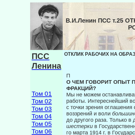
В.И.Ленин ПСС т.25 
Р
ПСС
ОТКЛИК РАБОЧИХ НА ОБРАЗ
Ленина
П
О ЧЕМ ГОВОРИТ ОПЫТ 
ФРАКЦИЙ?
Том 01
Мы не можем останавлива
Том 02
работы. Ин­тереснейший во
с точки зрения огла­шения
Том 03
воззрений и воли
больши
Том 04
до другого раза. Только в 
Том 05
шестерки
в Государственн
Том 06
го марта 1914 г. в Госуда