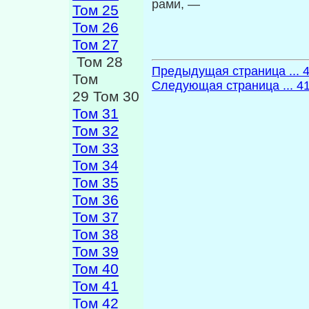
рами, —
Том 25
Том 26
Том 27
Том 28
Предыдущая страница ... 
Том
Следующая страница ... 4
29 Том 30
Том 31
Том 32
Том 33
Том 34
Том 35
Том 36
Том 37
Том 38
Том 39
Том 40
Том 41
Том 42