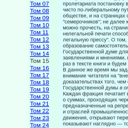
Том 07
пролетариата постановку в
чисто по-либеральному пу
Том 08
обществе, и на стра­ницах 
Том 09
"семерочников"; не далее 
Том 10
можно прочесть, на страни
Том 11
нелегальной печати способ
Том 12
легальную прессу". О том,
образование самостоятель
Том 13
Государствен­ной думе для
Том 14
заявлениями и мнениями, 
Том 15
раз в тексте книги и будем
Том 16
В данное же время мы зад
Том 17
внимание чита­теля на "вн
Том 18
доказательствах того,
чем
Государственной думы
в 
Том 19
Каждая фракция печатает 
Том 20
о суммах, проходящих чер
Том 21
предназначенные на репре
Том 22
и отраслей промышленност
Том 23
движения, открывают пер
показывают наглядно — т
Том 24