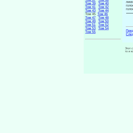
ликв
Том 39
Том 40
голо
Том 41
Том 42
голо
Том 43
Том 44
Том 45
Том 46
Том 47
Том 48
Том 49
Том 50
Том 51
Том 52
Том 53
Том 54
Пред
Том 55
След
Этот 
то и 