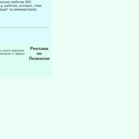
тышских рабочих 863
д. рабочих, которые, тоже
вцев" за ликвидаторов).
Реклама
из своего мавзолея
по
 питания от фирмы
Ленински