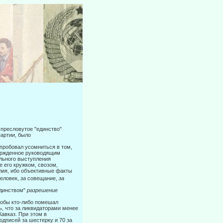
 пресловутое "единство"
партии, было
 пробовал усомниться в том,
вержденное руководящим
льного выступле­ния
 его кружком, свозом,
илия, ибо объективные факты
человек,
за
со­вещание,
за
единством"
разрешение
чтобы кто-либо помешал
, что за ликвидаторами менее
авказ. При этом в
одписей за шестерку и 70 за