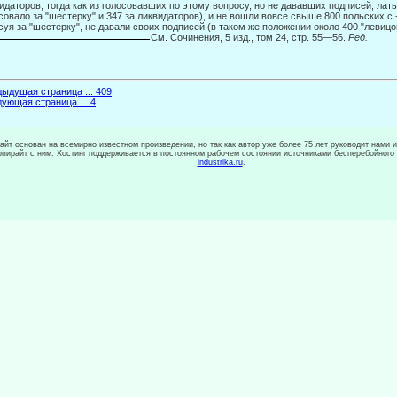
идаторов, тогда как из голосовавших по этому во­просу, но не дававших подписей, ла
совало за "шестерку" и 347 за ликвидаторов), и не вошли вовсе свыше 800 польских с.-
суя за "шестерку", не давали своих подписей (в таком же положении около 400 "левицо
См. Сочинения, 5 изд., том 24, стр. 55—56.
Ред.
ыдущая страница ... 409
ующая страница ... 4
сайт основан на всемирно известном произведении, но так как автор уже более 75 лет руководит нами 
копирайт с ним. Хостинг поддерживается в постоянном рабочем состоянии источниками бесперебойного
industrika.ru
.