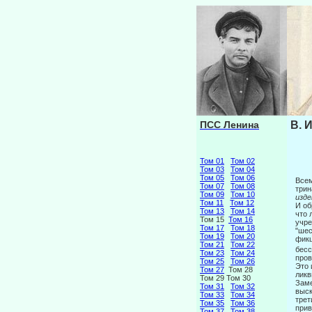
ПСС Ленина
В. 
Том 01
Том 02
Том 03
Том 04
Том 05
Том 06
Всем
Том 07
Том 08
трин
Том 09
Том 10
изд
Том 11
Том 12
И об
Том 13
Том 14
что 
Том 15
Том 16
учре
Том 17
Том 18
"шес
Том 19
Том 20
фикц
Том 21
Том 22
бесс
Том 23
Том 24
пров
Том 25
Том 26
Это 
Том 27
Том 28
лик
Том 29 Том 30
Заме
Том 31
Том 32
выск
Том 33
Том 34
трет
Том 35
Том 36
прив
Том 37
Том 38