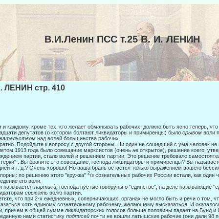
В.И.Ленин ПСС т.25 В. И. ЛЕНИН
И. ЛЕНИН стр. 410
 и каждому, кроме тех, кто желает обманывать рабочих, должно быть ясно те­перь, что
адцати депутатов (о котором болтают ликвида­торы и примиренцы) было
срывом
воли 
евательством
над волей большинства рабочих.
ратно. Подойдите к вопросу с другой стороны. Ни один не сошедший с ума че­ловек не
летом 1913 года было совещание марксистов (очень
не
открытое), решение коего, ут
ждением партии, стало волей и решением партии. Это решение требовало самостояте
терки" . Вы браните это совещание, господа ликвидаторы и примиренцы? Вы называете
ией и т. д.? Очень хорошо! Но ваша брань остает­ся только выражением вашего бесс
2
порны: по реше­нию этого "кружка"
/з сознательных рабочих России встали, как один 
едение его воли.
и называется
партией,
господа пустые говоруны о "единстве", на деле назы­вающие "
видаторам
срывать
волю партии.
тьте, что при 2-х ежедневных, соперничающих, органах не могло быть и речи о том, 
азаться хоть единому сознательному рабочему, же­лающему высказаться. И оказалось
и, причем в общей сумме ликвидаторских голосов больше половины падает на Бунд и К
еденную нами статистику
подписей
почти не вошли латышские рабочие (они дали 98 п