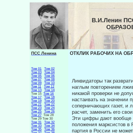
В.И.Ленин ПС
ОБРАЗО
ПСС Ленина
ОТКЛИК РАБОЧИХ НА ОБР
Том 01
Том 02
Том 03
Том 04
Том 05
Том 06
Том 07
Том 08
Ликвидаторы так разврат
Том 09
Том 10
наглым повторением лжи
Том 11
Том 12
Том 13
Том 14
никакой про­верки не доп
Том 15
Том 16
Том 17
Том 18
настаивать на значении 
Том 19
Том 20
Том 21
Том 22
соперничающих газет, и 
Том 23
Том 24
расчет, заменить его сво
Том 25
Том 26
Том 27
Том 28
Эти цифры дают вообще 
Том 29 Том 30
Том 31
Том 32
положения марксистов в Р
Том 33
Том 34
Том 35
Том 36
партия в России не може
Том 37
Том 38