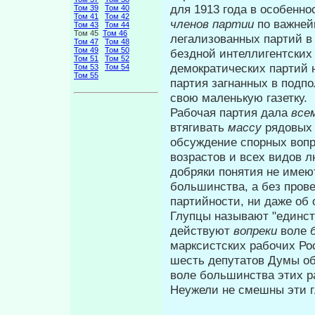
для 1913 года в особенно
Том 39
Том 40
Том 41
Том 42
членов партии
по важней
Том 43
Том 44
Том 45
Том 46
легализованных партий в 
Том 47
Том 48
Том 49
Том 50
бездной интеллигентских 
Том 51
Том 52
демократических партий н
Том 53
Том 54
Том 55
партия загнанных в подп
свою маленькую газетку.
Рабочая партия дала
все
втягивать
мас­
су
рядовых 
обсуждение спорных вопр
возрастов и всех видов 
добряки понятия не имеют
большинства, а без пров
партийности, ни даже об
Глупцы называют "единств
действу­ют
вопреки
воле
марксистских рабочих Рос
шесть депутатов Думы о
воле большинства этих 
Неужели не смешны эти г