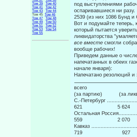
под выступлениями рабочи
Том 39
Том 40
Том 41
Том 42
оспаривавшиеся ни разу. 
Том 43
Том 44
Том 45
Том 46
2539 (из них 1086 Бунд и 6
Том 47
Том 48
Том 49
Том 50
Вот и подумайте теперь, 
Том 51
Том 52
который пытается уверить
Том 53
Том 54
Том 55
ликвидаторства "умаляет
все вместе
смогли собра
вообще рабочих!
Приведем данные о числ
напечатанных в обеих га
начале января):
Напечатано резолюций и 
всего
(за партию) (за ликв
С.-Петербург ....
621 5 624
Остальная Росси
559 2 070
Кавказ ...........
719 927