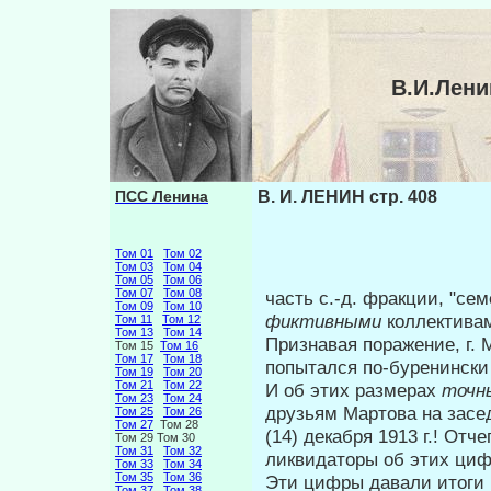
В.И.Лени
ПСС Ленина
В. И. ЛЕНИН стр. 408
Том 01
Том 02
Том 03
Том 04
Том 05
Том 06
Том 07
Том 08
часть с.-д. фракции, "сем
Том 09
Том 10
фиктивными
коллектива
Том 11
Том 12
Том 13
Том 14
Признавая поражение, г.
Том 15
Том 16
Том 17
Том 18
попытался по-буренински
Том 19
Том 20
Том 21
Том 22
И об этих размерах
точн
Том 23
Том 24
друзьям Мартова на засе
Том 25
Том 26
Том 27
Том 28
(14) декабря 1913 г.! Отч
Том 29 Том 30
Том 31
Том 32
ликвидаторы об этих цифр
Том 33
Том 34
Том 35
Том 36
Эти цифры давали итоги 
Том 37
Том 38