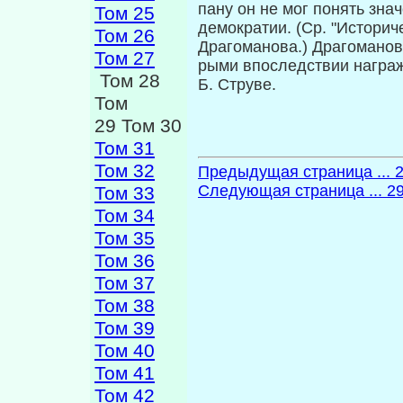
пану он не мог понять зна
Том 25
демократии. (Ср. "Истори
Том 26
Драгоманова.) Драгоманов
Том 27
рыми впоследствии награж
Том 28
Б. Струве.
Том
29 Том 30
Том 31
Том 32
Предыдущая страница ... 
Следующая страница ... 2
Том 33
Том 34
Том 35
Том 36
Том 37
Том 38
Том 39
Том 40
Том 41
Том 42