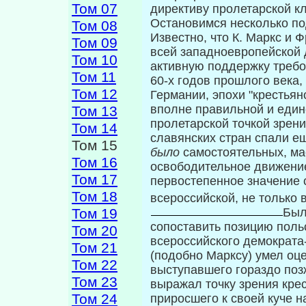
Том 07
директиву пролетарской к
Остановимся несколько по
Том 08
Известно, что К. Маркс и 
Том 09
всей западноевропейской 
Том 10
активную поддержку требо
Том 11
60-х годов прошлого века
Том 12
Германии, эпохи "крестьян
вполне правильной и един
Том 13
пролетарской точкой зрен
Том 14
славянских стран спали е
Том 15
было
самостоятельных, ма
Том 16
освободительное движение
Том 17
первостепенное значение с
Том 18
всероссийской, не только 
Том 19
Был
сопоставить позицию поль
Том 20
всероссийского демократ
Том 21
(подобно Марксу) умел оц
Том 22
выступавшего гораздо поз
Том 23
выражал точку зрения крес
Том 24
приросшего к своей куче н