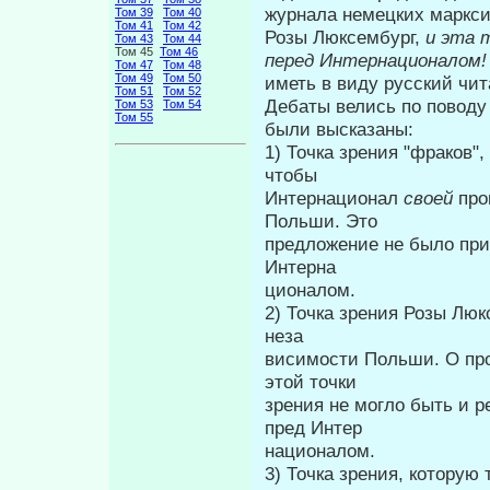
журнала немецких марксис
Том 39
Том 40
Том 41
Том 42
Розы Люксем­бург,
и эта 
Том 43
Том 44
Том 45
Том 46
перед Интернациона­лом
Том 47
Том 48
Том 49
Том 50
иметь в виду русский чита
Том 51
Том 52
Дебаты велись по поводу
Том 53
Том 54
Том 55
были высказаны:
1) Точка зрения "фраков"
чтобы
Интернационал
своей
про
Польши. Это
предложение не было при
Интерна­
ционалом.
2) Точка зрения Розы Лю
неза­
висимости Польши. О про
этой точки
зрения не могло быть и р
пред Интер­
националом.
3) Точка зрения, которую 