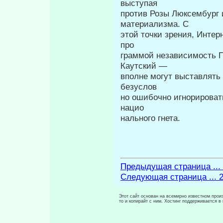
выступая
против Розы Люксембург 
материализма. С
этой точки зрения, Интер
про­
граммой независимость 
Каутский —
вполне могут выставлять 
безуслов­
но ошибочно игнорироват
нацио­
нального гнета.
Предыдущая страница ...
Следующая страница ... 
Этот сайт основан на всемирно известном произ
то и копирайт с ним. Хостинг поддерживается 