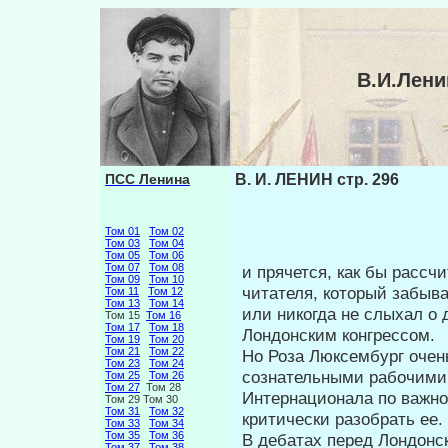
В.И.Лени
ПСС Ленина
В. И. ЛЕНИН стр. 296
Том 01
Том 02
Том 03
Том 04
Том 05
Том 06
Том 07
Том 08
и прячется, как бы рассч
Том 09
Том 10
читателя, ко­торый забыв
Том 11
Том 12
Том 13
Том 14
или никогда не слыхал о
Том 15
Том 16
Том 17
Том 18
Лондонским конгрессом.
Том 19
Том 20
Том 21
Том 22
Но Роза Люксембург очень
Том 23
Том 24
соз­нательными рабочими 
Том 25
Том 26
Том 27
Том 28
Интернацио­нала по важн
Том 29 Том 30
Том 31
Том 32
критически разо­брать ее.
Том 33
Том 34
Том 35
Том 36
В дебатах перед Лондонс
Том 37
Том 38