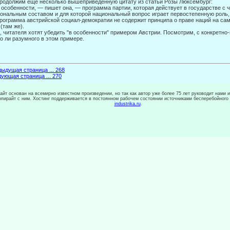
родолжим еще несколько вышеприведенную цитату из статьи Розы Люксем­бург:
 В особенности, — пишет она, — программа партии, которая действует в государстве с
ональным составом и для которой национальный вопрос играет первостепенную роль,
ограмма австрийской социал-демократии не содержит принципа о праве наций на сам
 (там же).
, читателя хотят убедить "в особенности" примером Австрии. Посмотрим, с конкретно-
о ли разумного в этом примере.
ыдущая страница ... 268
ующая страница ... 270
сайт основан на всемирно известном произведении, но так как автор уже более 75 лет руководит нами 
копирайт с ним. Хостинг поддерживается в постоянном рабочем состоянии источниками бесперебойного
industrika.ru
.