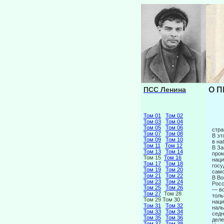
ПСС Ленина
О П
Том 01
Том 02
Том 03
Том 04
Том 05
Том 06
стра
Том 07
Том 08
В эт
Том 09
Том 10
в на
Том 11
Том 12
В За
Том 13
Том 14
пром
Том 15
Том 16
наци
Том 17
Том 18
госу
Том 19
Том 20
само
Том 21
Том 22
В Во
Том 23
Том 24
Росс
Том 25
Том 26
— во
Том 27
Том 28
толь
Том 29 Том 30
наци
Том 31
Том 32
наль
Том 33
Том 34
седн
Том 35
Том 36
деле
Том 37
Том 38