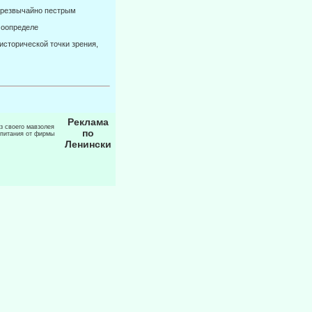
 чрезвычай­но пестрым
оопределе­
исторической точки зрения,
Реклама
из своего мавзолея
по
 питания от фирмы
Ленински