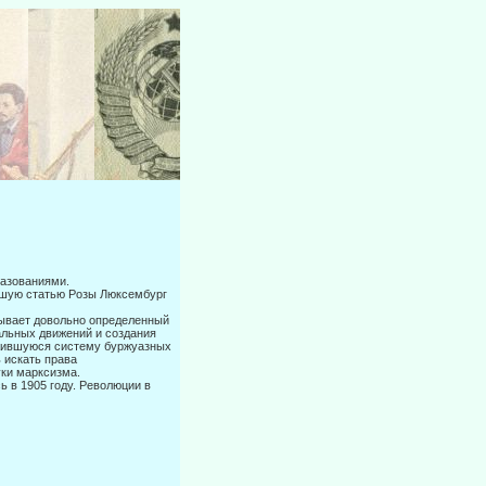
разованиями.
ейшую статью Розы Люксембург
тывает довольно определенный
нальных движений и создания
о­жившуюся систему буржуазных
 искать права
уки марксизма.
ь в 1905 году. Революции в