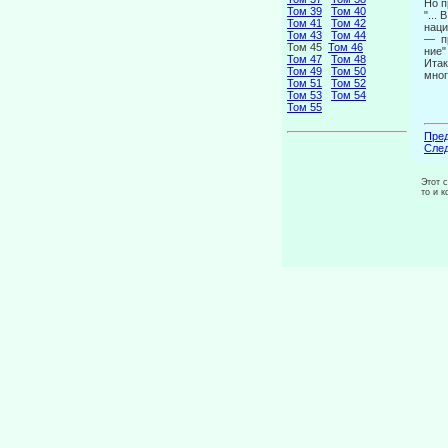
Но п
Том 39
Том 40
"...
Том 41
Том 42
наци
Том 43
Том 44
— пр
Том 45
Том 46
ние"
Том 47
Том 48
Итак
Том 49
Том 50
мног
Том 51
Том 52
Том 53
Том 54
Том 55
Пред
След
Этот 
то и 