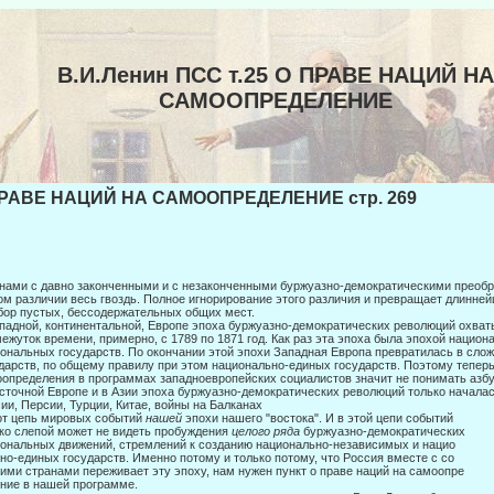
В.И.Ленин ПСС т.25 О ПРАВЕ НАЦИЙ НА
САМООПРЕДЕЛЕНИЕ
РАВЕ НАЦИЙ НА САМООПРЕДЕЛЕНИЕ стр. 269
нами с давно законченными и с незаконченными буржуазно-демократическими преоб
ом различии весь гвоздь. Полное игнорирование этого различия и превращает длинн
бор пустых, бессодержательных общих мест.
падной, континентальной, Европе эпоха буржуазно-демократических револю­ций охва
ежуток времени, примерно, с 1789 по 1871 год. Как раз эта эпоха была эпохой нацио
о­нальных государств. По окончании этой эпохи Западная Европа превратилась в сл
дарств, по общему правилу при этом национально-единых государств. Поэтому теперь
определения в программах за­падноевропейских социалистов значит не понимать азб
сточной Европе и в Азии эпоха буржуазно-демократических революций только началас
ии, Персии, Турции, Китае, войны на Балканах
т цепь мировых событий
нашей
эпохи нашего "востока". И в этой цепи событий
ко слепой может не видеть пробуждения
целого ряда
буржуазно-демократических
ональных движений, стремлений к созданию национально-независимых и нацио­
но-единых государств. Именно потому и только потому, что Россия вместе с со­
ими странами переживает эту эпоху, нам нужен пункт о праве наций на самоопре­
ние в нашей программе.