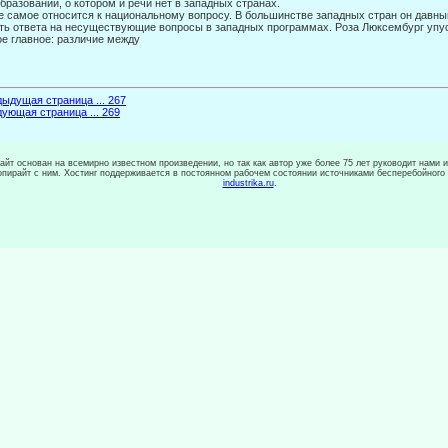
бразовании, о котором и речи нет в западных странах.
е самое относится к национальному вопросу. В большинстве западных стран он дав
ть ответа на несуществующие вопросы в западных программах. Роза Люксембург упуст
е главное: различие между
ыдущая страница ... 267
ующая страница ... 269
сайт основан на всемирно известном произведении, но так как автор уже более 75 лет руководит нами 
копирайт с ним. Хостинг поддерживается в постоянном рабочем состоянии источниками бесперебойного
industrika.ru
.