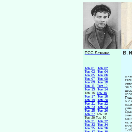
ПСС Ленина
В. 
Том 01
Том 02
Том 03
Том 04
Том 05
Том 06
и на
Том 07
Том 08
Если
Том 09
Том 10
отно
Том 11
Том 12
"оче
Том 13
Том 14
демо
Том 15
Том 16
небо
Том 17
Том 18
Поду
Том 19
Том 20
она 
Том 21
Том 22
наци
Том 23
Том 24
умны
Том 25
Том 26
Срав
Том 27
Том 28
знач
Том 29 Том 30
так 
Том 31
Том 32
явля
Том 33
Том 34
прог
Том 35
Том 36
Тру­
Том 37
Том 38