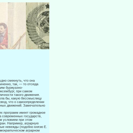
удно смекнуть, что она
мненно, так, — то отсюда
аям буржуазно-
юксембург, при самом
личности такого движения.
ела бы, какую бессмыслицу
довод, что о самоопределении
ьных движений. Замечательно
ких программ имеет громадное
да современных государств,
м усло­вием при этом
ран. Например, аграрную
ные невежды (подобно князю Е.
емократическом
аграрном