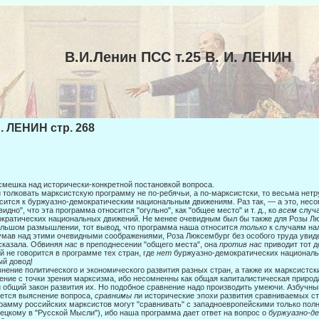
В.И.Ленин ПСС т.25 В. И. ЛЕНИН
И. ЛЕНИН стр. 268
смешка над исторически-конкретной постановкой вопроса.
 толковать марксистскую программу не по-ребячьи, а по-марксистски, то весьма нетр
сится к буржуазно-демократическим национальным движениям. Раз так, — а это, несо
видно", что эта про­грамма относится "огульно", как "общее место" и т. д., ко
всем
случ
кратических национальных движений. Не менее очевидным был бы также для Ро­зы Л
льшом размышлении, тот вывод, что программа наша относится
только
к случаям на
мав над этими очевидными соображениями, Роза Люксембург без особого тру­да увид
сказала. Обвиняя
нас
в преподнесении "общего места", она
против нас
приводит тот 
й не говорится в программе тех стран, где
нет
буржуазно-демократических национал
й довод!
нение политического и экономического развития разных стран, а также их мар­ксистс
ение с точки зрения марксизма, ибо несо­мненны как общая капиталистическая приро
и общий закон развития их. Но подобное сравнение надо производить умеючи. Азбучны
ется выяснение вопроса,
сравнимы
ли исторические эпохи развития сравниваемых ст
рамму российских марксистов могут "сравнивать" с западноевропейскими только пол
бецкому в "Русской Мысли"), ибо наша программа дает ответ на вопрос о
буржуазно-
д