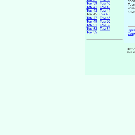
прео
Том 39
Том 40
То ж
Том 41
Том 42
иска
Том 43
Том 44
само
Том 45
Том 46
Том 47
Том 48
Том 49
Том 50
Том 51
Том 52
Том 53
Том 54
Пред
Том 55
След
Этот 
то и 