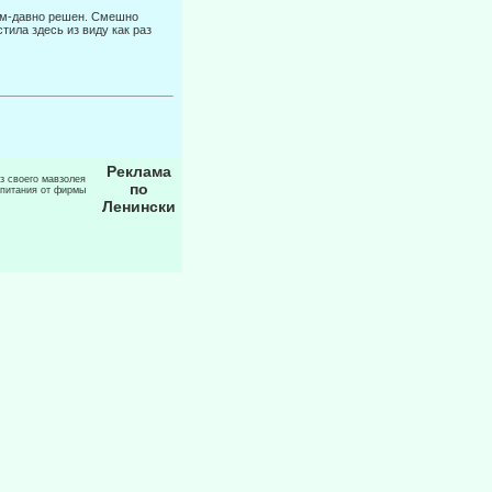
ным-давно решен. Смешно
ила здесь из виду как раз
Реклама
из своего мавзолея
по
 питания от фирмы
Ленински