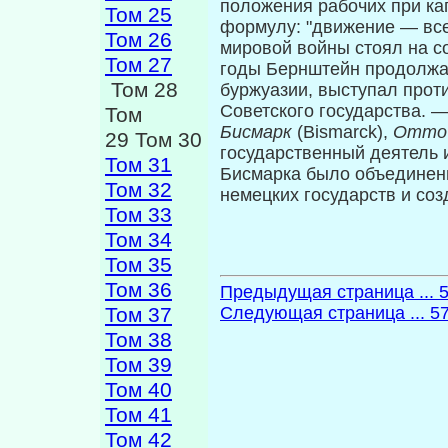
положения рабочих при ка
Том 25
формулу: "движение — все
Том 26
мировой войны стоял на с
Том 27
годы Бернштейн продолжа
Том 28
буржуазии, выступал прот
Советского государства. 
Том
Бисмарк
(Bismarck),
Отто 
29 Том 30
государственный деятель 
Том 31
Бисмарка было объединени
Том 32
немецких государств и со
Том 33
Том 34
Том 35
Том 36
Предыдущая страница ... 
Том 37
Следующая страница ... 5
Том 38
Том 39
Том 40
Том 41
Том 42