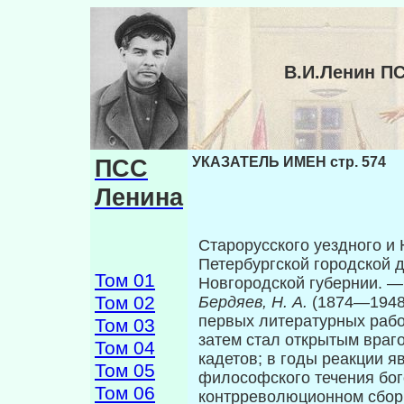
В.И.Ленин П
ПСС
УКАЗАТЕЛЬ ИМЕН стр. 574
Ленина
Старорусского уездного и 
Петербургской городской д
Том 01
Новгородской губернии. 
Том 02
Бердяев, Н. А.
(1874—1948
первых литературных ра­бо
Том 03
затем стал открытым враго
Том 04
кадетов; в годы реакции я
Том 05
философского течения бог
Том 06
контрреволюционном сборн