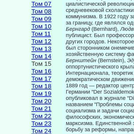
Том 07
циалистической революци
средневековой схоластики
Том 08
коммунизма. В 1922 году 
Том 09
за границу, где являлся о
Том 10
Бернгард
(Bernhard),
Людв
Том 11
публицист. Был профессор
Том 12
других городов. Некоторо
был сторонником онемечив
Том 13
хозяйственную систему ф
Том 14
Бернштейн
(Bernstein),
Эд
Том 15
оппортунистического крыла
Том 16
Интернационала, теоретик
Том 17
демократическом движении
Том 18
1889 год — редактор цент
Германии "Der Sozialdemok
Том 19
опубликовал в журнале "Di
Том 20
названием "Проблемы соци
Том 21
социализма и задачи социа
Том 22
философских, экономическ
Том 23
марксизма. Единственной 
борьбу за ре­формы, напр
Том 24