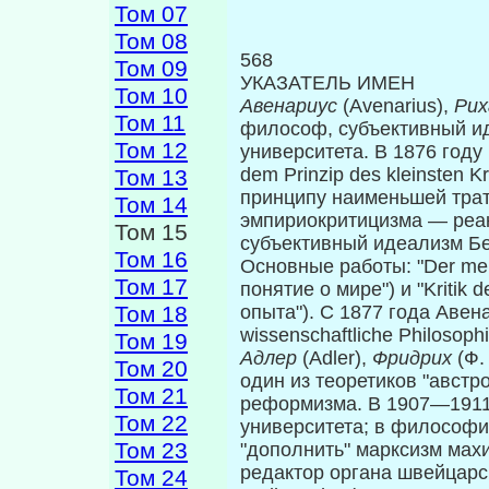
Том 07
Том 08
568
Том 09
УКАЗАТЕЛЬ ИМЕН
Том 10
Авенариус
(Avenarius),
Ри
Том 11
философ, субъективный ид
Том 12
университета. В 1876 году 
dem Prinzip des kleinsten
Том 13
принципу наименьшей тра
Том 14
эмпириокритицизма — реа
Том 15
субъективный идеализм Б
Том 16
Основные работы: "Der mens
Том 17
понятие о мире") и "Kritik 
Том 18
опыта"). С 1877 года Авенар
wissenschaftliche Philosop
Том 19
Адлер
(Adler),
Фридрих
(Ф.
Том 20
один из теоретиков "авст
Том 21
реформизма. В 1907—1911
Том 22
университета; в философи
Том 23
"дополнить" мар­ксизм ма
редактор органа швейцарс
Том 24