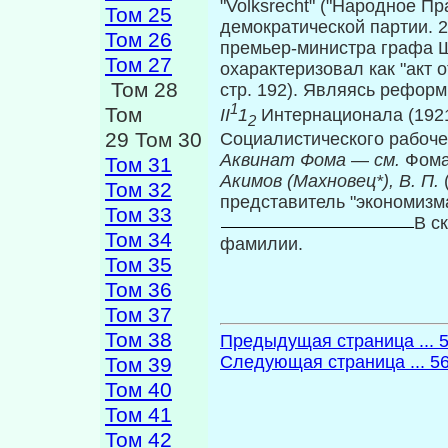
"Volksrecht" ("Народное П
Том 25
демократической партии. 2
Том 26
премьер-министра графа Шт
Том 27
охарактеризовал как "акт о
Том 28
стр. 192). Являясь реформ
1
Том
II
1
Интернационала (192
2
29 Том 30
Социалистического рабоч
Аквинат Фома
—
см.
Фома
Том 31
Акимов (Махновец*), В. П.
Том 32
представитель "экономизма
Том 33
В с
Том 34
фамилии.
Том 35
Том 36
Том 37
Том 38
Предыдущая страница ... 
Следующая страница ... 5
Том 39
Том 40
Том 41
Том 42