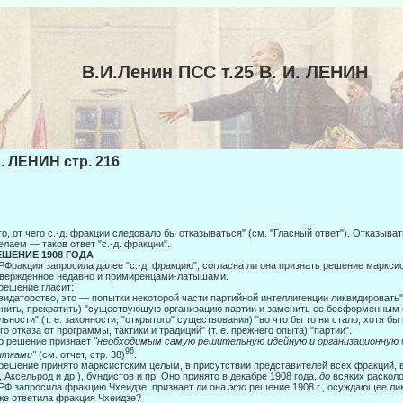
В.И.Ленин ПСС т.25 В. И. ЛЕНИН
И. ЛЕНИН стр. 216
го, от чего с.-д. фракции следовало бы отказываться" (см. "Гласный ответ"). Отказы
елаем — таков ответ "с.-д. фракции".
РЕШЕНИЕ 1908 ГОДА
Фракция запросила далее "с.-д. фракцию", согласна ли она признать решение марксис
вержденное недавно и примиренцами-латышами.
решение гласит:
видаторство, это — попытки некоторой части партийной интеллигенции лик­видировать" 
нить, прекратить) "существующую ор­ганизацию партии и заменить ее бесформенным
льности" (т. е. законности, "открытого" существования) "во что бы то ни стало, хотя б
го отказа от программы, тактики и традиций" (т. е. прежне­го опыта) "партии".
о решение признает
"необходимым самую решительную идейную и организаци­онную 
96
ытками"
(см. отчет, стр. 38)
.
решение принято марксистским целым, в присутствии представителей всех фракций, 
, Аксельрод и др.), бундистов и пр. Оно приня­то в декабре 1908 года,
до
всяких расколо
Ф запросила фракцию Чхеидзе, признает ли она
это
решение 1908 г., осуж­дающее ли
же ответила фракция Чхеидзе?