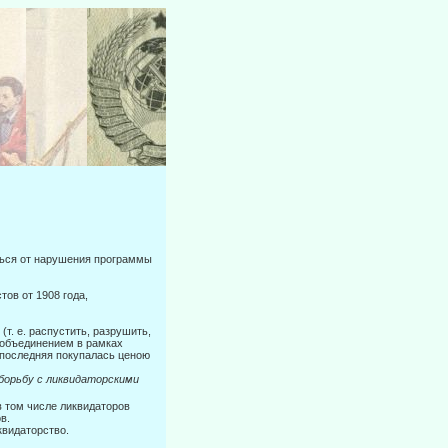
ваться от нарушения программы
тов от 1908 года,
(т. е. распустить, разрушить,
 объединением в рамках
ы послед­няя покупалась ценою
борьбу с ликвидаторскими
в том числе ликвидаторов
в.
квидаторство.