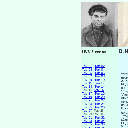
ПСС Ленина
В. 
Том 01
Том 02
Том 03
Том 04
Том 05
Том 06
тако
Том 07
Том 08
не ж
Том 09
Том 10
2. 
Том 11
Том 12
РСДР
Том 13
Том 14
подт
Том 15
Том 16
Это 
Том 17
Том 18
"Лик
Том 19
Том 20
отме
Том 21
Том 22
лега
Том 23
Том 24
явно
Том 25
Том 26
И эт
Том 27
Том 28
поп
Том 29 Том 30
Это 
Том 31
Том 32
(Дан
Том 33
Том 34
РСДР
Том 35
Том 36
Что 
Том 37
Том 38