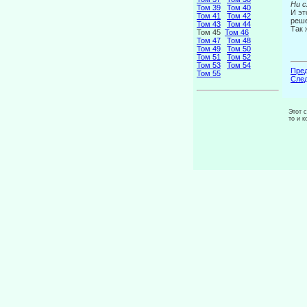
Ни с
Том 39
Том 40
И эт
Том 41
Том 42
реше
Том 43
Том 44
Так 
Том 45
Том 46
Том 47
Том 48
Том 49
Том 50
Том 51
Том 52
Том 53
Том 54
Пред
Том 55
След
Этот 
то и 