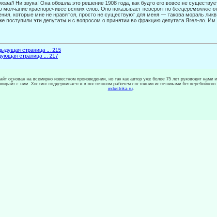
лова!!
Ни звука! Она обошла это решение 1908 года, как будто его вовсе не существует
о молчание красноречивее всяких слов. Оно показывает невероятно
бесцеремонное
о
ния, кото­рые мне не нравятся, просто не существуют для меня — такова мораль лик
же поступили эти депутаты и с вопросом о принятии во фракцию депутата Ягел-ло. Им
ыдущая страница ... 215
ующая страница ... 217
сайт основан на всемирно известном произведении, но так как автор уже более 75 лет руководит нами 
копирайт с ним. Хостинг поддерживается в постоянном рабочем состоянии источниками бесперебойного
industrika.ru
.