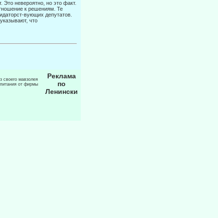
. Это невероятно, но это факт.
тношение к решениям. Те
видаторст-вующих депутатов.
 указывают, что
Реклама
из своего мавзолея
по
 питания от фирмы
Ленински