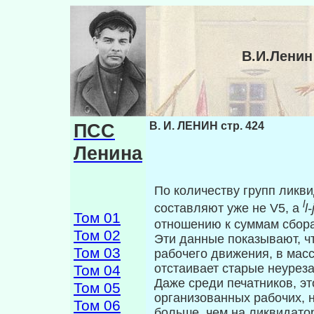
В.И.Ленин
ПСС
В. И. ЛЕНИН стр. 424
Ленина
По количеству групп ликв
l
составляют уже не V5, a
l-
Том 01
отношению к суммам сбора
Том 02
Эти данные показывают, чт
Том 03
рабочего движения, в масс
отстаивает старые неурез
Том 04
Даже среди печатников, э
Том 05
организован­ных рабочих, 
Том 06
больше, чем на ликвида­тор