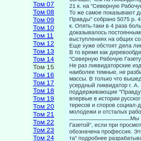
Том 07
21 к. на "Северную Рабочую
Том 08
То же самое показывают д
Правды" со­брано 5075 р. 4
Том 09
к. Опять-таки в 4 раза бо
Том 10
доказывалось постоянным
Том 11
выступлениях на общих соб
Том 12
Еще хуже обстоят дела ли
Том 13
В то вре­мя как деревообд
Том 14
"Северную Рабо­чую Газету
Не раз ликвидаторские изд
Том 15
наиболее тем­ные, не раз
Том 16
массы. В только что выше
Том 17
усердный ликвидатор г. А.
Том 18
поддерживающие "Правду", 
Том 19
впервые в истории русско
тересов и споров социал-д
Том 20
молодежи и отсталых рабо
Том 21
Мы 
Том 22
Газетой", если при просмо
Том 23
обозначена профессия. Эт
Том 24
та" подробнее разрабатыв