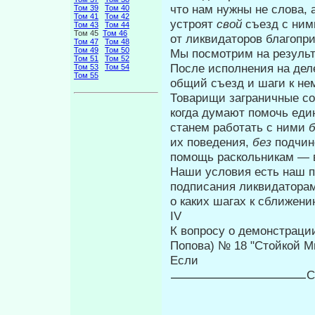
что нам нужны не слова, 
Том 39
Том 40
Том 41
Том 42
устроят
свой
съезд с ним
Том 43
Том 44
Том 45
Том 46
от ликвидаторов благопри
Том 47
Том 48
Том 49
Том 50
Мы посмотрим на резуль
Том 51
Том 52
После исполнения на дел
Том 53
Том 54
Том 55
общий съезд и шаги к нем
Товарищи заграничные со
когда ду­мают помочь еди
станем работать с ними
их поведения,
без
подчи­
помощь раскольникам — во
Наши условия есть наш про
подписа­ния ликвидаторам
о каких шагах к сближени
IV
К вопросу о демонстрации 
Попова) № 18 "Стойкой Мы
Если
С