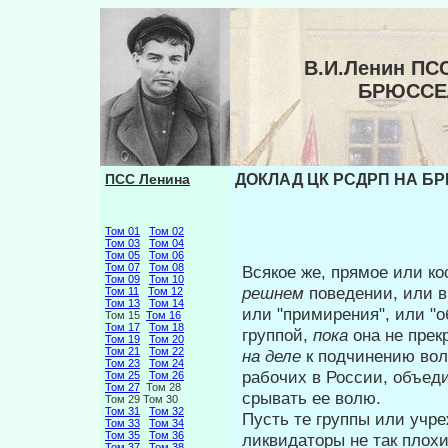
В.И.Ленин ПС
БРЮССЕ
ПСС Ленина
ДОКЛАД ЦК РСДРП НА Б
Том 01
Том 02
Том 03
Том 04
Том 05
Том 06
Том 07
Том 08
Всякое же, прямое или к
Том 09
Том 10
решнем
поведении, или 
Том 11
Том 12
Том 13
Том 14
или "примирения", или "об
Том 15
Том 16
Том 17
Том 18
группой,
пока
она не прек
Том 19
Том 20
Том 21
Том 22
на деле
к подчине­нию вол
Том 23
Том 24
рабочих в России, объед
Том 25
Том 26
Том 27
Том 28
срывать ее волю.
Том 29 Том 30
Том 31
Том 32
Пусть те группы или учре
Том 33
Том 34
Том 35
Том 36
ликвидато­ры не так плохи
Том 37
Том 38