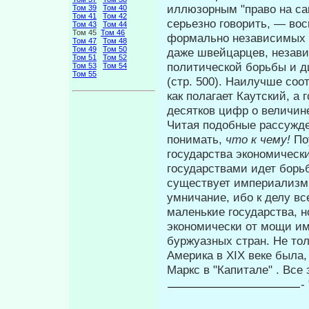
иллюзорным "право на са
Том 39
Том 40
Том 41
Том 42
серьезно говорить, — вос
Том 43
Том 44
Том 45
Том 46
формально независимых че
Том 47
Том 48
Том 49
Том 50
даже швейцарцев, незави
Том 51
Том 52
политической борьбы и ди
Том 53
Том 54
Том 55
(стр. 500). Наилучше соо
как полагает Каутский, а
десят­ков цифр о величи
Читая подобные рассужде
пони­мать,
что к чему!
По
государства экономическ
государствами идет борьб
существует империализм 
умничание, ибо к делу вс
маленькие государства, н
экономически от мощи им
буржу­азных стран. Не то
Америка в XIX ве­ке была
Маркс в "Капитале" . Все
-