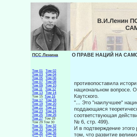
В.И.Ленин П
СА
ПСС Ленина
О ПРАВЕ НАЦИЙ НА САМО
Том 01
Том 02
Том 03
Том 04
Том 05
Том 06
Том 07
Том 08
противопоставила истори
Том 09
Том 10
национальном вопросе. 
Том 11
Том 12
Том 13
Том 14
Каутского.
Том 15
Том 16
Том 17
Том 18
"... Это "наилучшее" нац
Том 19
Том 20
Том 21
Том 22
поддающаяся теорети­чес
Том 23
Том 24
соответствующая действит
Том 25
Том 26
Том 27
Том 28
№ 6, стр. 499).
Том 29 Том 30
Том 31
Том 32
И в подтверждение этого
Том 33
Том 34
Том 35
Том 36
том, что развитие велик
Том 37
Том 38