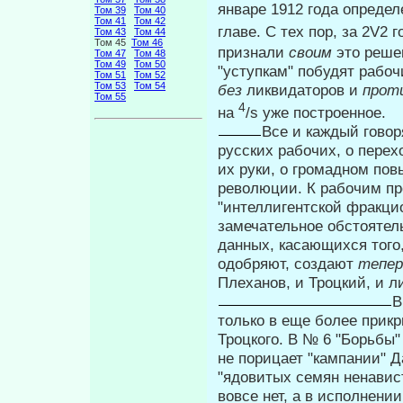
январе 1912 года опреде
Том 39
Том 40
Том 41
Том 42
главе. С тех пор, за 2V2
Том 43
Том 44
Том 45
Том 46
признали
своим
это реше
Том 47
Том 48
Том 49
Том 50
"уступкам" побудят рабоч
Том 51
Том 52
Том 53
Том 54
без
ликвидаторов и
прот
Том 55
4
на
/s уже построенное.
Все и каждый говор
русских рабочих, о перех
их руки, о громадном по­
революции. К рабочим про
"интеллигентской фракци
замечательное обстоятель
данных, касающихся того
одобряют, создают
тепе
Плеханов, и Троц­кий, и 
В
только в еще более прикр
Троцкого. В № 6 "Борьбы"
не порицает "кампании" Д
"ядовитых семян нена­вист
вовсе нет, а в исполнени