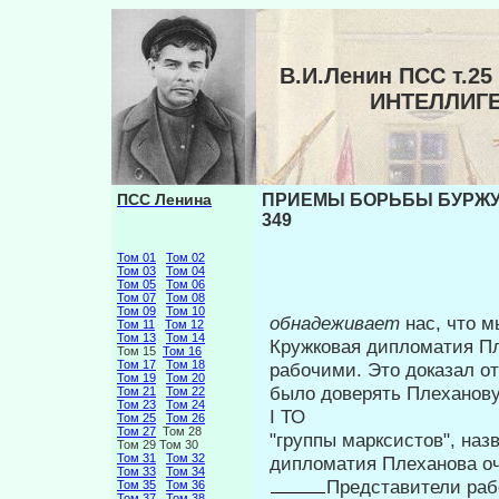
В.И.Ленин ПСС т.
ИНТЕЛЛИГ
ПСС Ленина
ПРИЕМЫ БОРЬБЫ БУРЖУА
349
Том 01
Том 02
Том 03
Том 04
Том 05
Том 06
Том 07
Том 08
Том 09
Том 10
обнадеживает
нас, что 
Том 11
Том 12
Том 13
Том 14
Кружковая дипломатия Пл
Том 15
Том 16
Том 17
Том 18
рабочими. Это доказал от
Том 19
Том 20
было доверять Плеханов
Том 21
Том 22
Том 23
Том 24
I ТО
Том 25
Том 26
Том 27
Том 28
"группы марксистов", на
Том 29 Том 30
Том 31
Том 32
дипломатия Плеханова оч
Том 33
Том 34
Представители раб
Том 35
Том 36
Том 37
Том 38