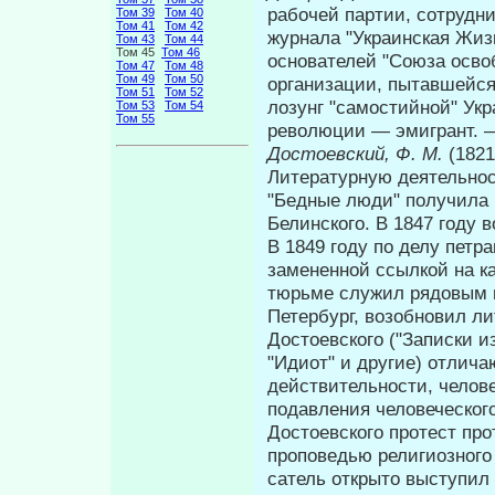
рабочей партии, сотруд­н
Том 39
Том 40
Том 41
Том 42
журнала "Украинская Жиз
Том 43
Том 44
Том 45
Том 46
основателей "Союза осв
Том 47
Том 48
Том 49
Том 50
организации, пытавшейс
Том 51
Том 52
лозунг "самостийной" Ук
Том 53
Том 54
Том 55
революции — эмигрант.
Достоевский, Ф. М.
(182
Литературную деятельност
"Бедные люди" получила в
Белинского. В 1847 году 
В 1849 году по делу петр
замененной ссылкой на к
тюрьме служил рядовым в
Петербург, возобновил л
Достоевского ("Записки и
"Идиот" и другие) отлич
действительности, челов
подавления человече­ског
Достоевского протест про
проповедью религиозного 
сатель открыто выступил