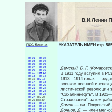
В.И.Ленин 
ПСС Ленина
УКАЗАТЕЛЬ ИМЕН стр. 58
Том 01
Том 02
Том 03
Том 04
Том 05
Том 06
Том 07
Том 08
Дамский, Б. Г. (Комаровск
Том 09
Том 10
В 1911 году вступил в РС
Том 11
Том 12
Том 13
Том 14
1913—1914 годах — редак
Том 15
Том 16
Том 17
Том 18
военком военной инспекц
Том 19
Том 20
Том 21
Том 22
листической революции з
Том 23
Том 24
"Сахалиннефть". В 1923—
Том 25
Том 26
Том 27
Том 28
Страхования", затем раб
Том 29 Том 30
Том 31
Том 32
Домов
—
см.
Покровский,
Том 33
Том 34
Том 35
Том 36
Донцов, Д.
— член мелко
Том 37
Том 38