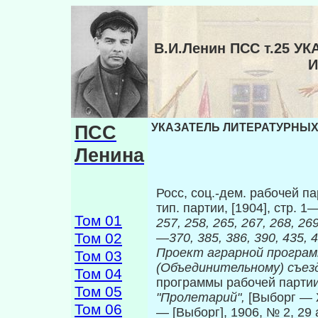
В.И.Ленин ПСС т.25 
И
ПСС
УКАЗАТЕЛЬ ЛИТЕРАТУРНЫХ 
Ленина
Росс, соц.-дем. рабочей п
тип. партии, [1904], стр. 
Том 01
257, 258, 265, 267, 268, 26
Том 02
—370, 385, 386, 390, 435, 4
Проект аграрной програ
Том 03
(Объединительному) съе
Том 04
программы рабочей партии
Том 05
"Пролетарий",
[Выборг —
Том 06
— [Выборг], 1906, № 2, 29 