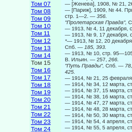
Том 07
— [Женева], 1908, № 21, 2
— [Париж], 1909, № 44. Пр
Том 08
стр. 1—2. —
356.
Том 09
"Пролетарская Правда",
С
Том 10
— 1913, № 4, 11 декабря, 
Том 11
— 1913, № 9, 17 декабря, 
Том 12
*—
1913, № 12, 20 декабря
Спб. —
185, 393.
Том 13
— 1913, № 10, стр. 95—105
Том 14
В. Ильин. — 257,
266.
Том 15
"Путь Правды",
Спб. —
78
Том 16
425.
Том 17
— 1914, № 21, 25 февраля,
Том 18
— 1914, № 34, 12 марта, с
— 1914, № 37, 15 марта, с
Том 19
— 1914, № 38, 16 марта, с
Том 20
— 1914, № 47, 27 марта, с
Том 21
— 1914, № 48, 28 марта, с
Том 22
— 1914, № 50, 30 марта, с
Том 23
— 1914, № 54, 4 апреля, с
— 1914, № 55, 5 апреля, с
Том 24