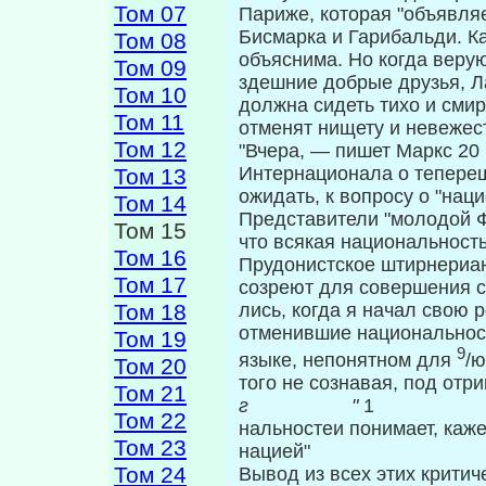
Том 07
Париже, которая "объявля
Бисмарка и Гари­бальди. К
Том 08
объяснима. Но когда ве­р
Том 09
здешние добрые друзья, Ла
Том 10
должна сидеть тихо и смир
Том 11
отменят нищету и невежеств
Том 12
"Вчера, — пишет Маркс 20 
Интернационала о тепереш
Том 13
ожидать, к вопросу о "наци
Том 14
Представители "молодой 
Том 15
что всякая национальность
Том 16
Прудонистское штирнериан
Том 17
созреют для совершения с
Том 18
лись, когда я начал свою р
отменившие на­циональност
Том 19
9
языке, непонятном для
/ю
Том 20
того не сознавая, под отр
Том 21
г "
1
Том 22
нальностеи понимает, каж
Том 23
нацией"
Том 24
Вывод из всех этих критич