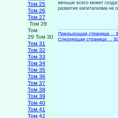
меньше все­го может созда
Том 25
развитие капитализма не 
Том 26
Том 27
Том 28
Том
Предыдущая страница ... 
29 Том 30
Следующая страница ... 3
Том 31
Том 32
Том 33
Том 34
Том 35
Том 36
Том 37
Том 38
Том 39
Том 40
Том 41
Том 42