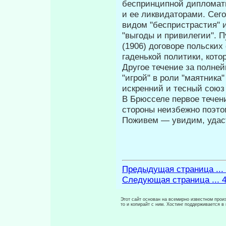
беспринцип­ной дипломат
и ее ликвидаторами. Сего
видом "беспристрастия" 
"выгоды и привилегии". 
(1906) договоре польских
гаденькой политики, кото
Другое течение за полне
"игрой" в роли "маятник
искренний и тесный союз 
В Брюсселе первое течени
сторо­ны неизбежно поэто
Поживем — увидим, удаст
Предыдущая страница ...
Следующая страница ... 
Этот сайт основан на всемирно известном произ
то и копирайт с ним. Хостинг поддерживается 