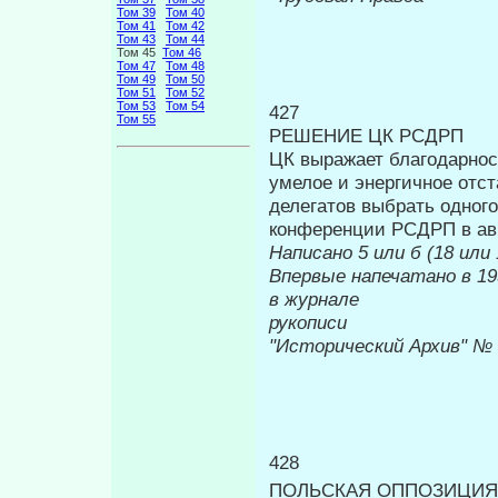
Том 39
Том 40
Том 41
Том 42
Том 43
Том 44
Том 45
Том 46
Том 47
Том 48
Том 49
Том 50
Том 51
Том 52
Том 53
Том 54
427
Том 55
РЕШЕНИЕ ЦК РСДРП
ЦК выражает благодарнос
умелое и энергичное отс
делегатов выбрать одног
конференции РСДРП в авг
Написано 5 или б (18 или 
Впервые напечатано в 19
в журнале
Печ
рукописи
"Исторический Архив" №
428
ПОЛЬСКАЯ ОППОЗИЦИЯ