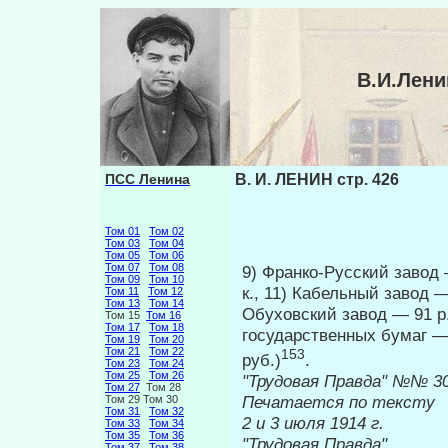
В.И.Лени
ПСС Ленина
В. И. ЛЕНИН стр. 426
Том 01
Том 02
Том 03
Том 04
Том 05
Том 06
Том 07
Том 08
9) Франко-Русский завод 
Том 09
Том 10
к., 11) Кабельный завод — 
Том 11
Том 12
Том 13
Том 14
Обуховский завод — 91 р.
Том 15
Том 16
Том 17
Том 18
государственных бумаг — 
Том 19
Том 20
Том 21
Том 22
153
руб.)
.
Том 23
Том 24
Том 25
Том 26
"Трудовая 
Том 27
Том 28
Печатается по тексту
Том 29 Том 30
Том 31
Том 32
2 и 3 июл
Том 33
Том 34
Том 35
Том 36
"Трудовая Правда"
Том 37
Том 38